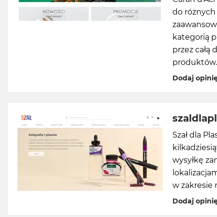
do różnych 
zaawansowan
kategorią 
przez całą 
produktów.
Dodaj opini
szaldlap
Szał dla Pl
kilkadzies
wysyłkę za
lokalizacj
w zakresie 
Dodaj opini