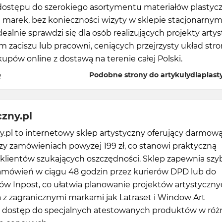
dostępu do szerokiego asortymentu materiałów plastyc
 marek, bez konieczności wizyty w sklepie stacjonarnym
dealnie sprawdzi się dla osób realizujących projekty arty
aciszu lub pracowni, ceniących przejrzysty układ stro
pów online z dostawą na terenie całej Polski.
ę
Podobne strony do artykulydlaplast
czny.pl
y.pl to internetowy sklep artystyczny oferujący darmow
zy zamówieniach powyżej 199 zł, co stanowi praktyczną
 klientów szukających oszczędności. Sklep zapewnia szy
 zamówień w ciągu 48 godzin przez kurierów DPD lub do
w Inpost, co ułatwia planowanie projektów artystyczny
 z zagranicznymi markami jak Latraset i Window Art
 dostęp do specjalnych atestowanych produktów w róż