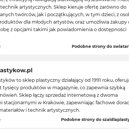
technik artystycznych. Sklep kieruje ofertę zarówno do
ych twórców, jak i początkujących, w tym dzieci, z os
produktów dla młodych artystów, oraz umożliwia zakupy 
dobę z opcjami takimi jak powiadomienia o dostępności
ę
Podobne strony do swiatart
lastykow.pl
astyków to sklep plastyczny działający od 1991 roku, oferu
iąt tysięcy produktów w magazynie, co zapewnia szybką
mówień. Sklep łączy sprzedaż internetową z dwoma
ami stacjonarnymi w Krakowie, zapewniając fachowe dora
materiałów i technik artystycznych.
ę
Podobne strony do szaldlaplast