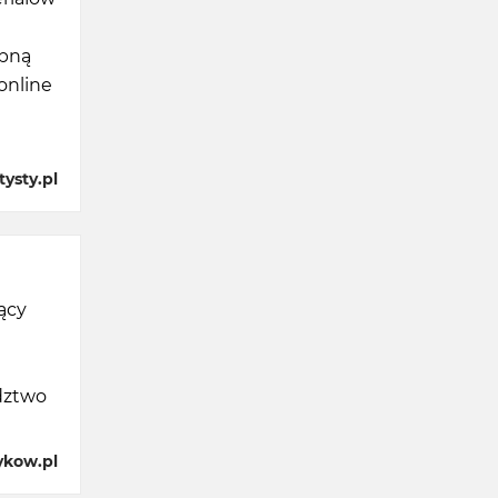
obną
online
ysty.pl
jący
dztwo
ykow.pl