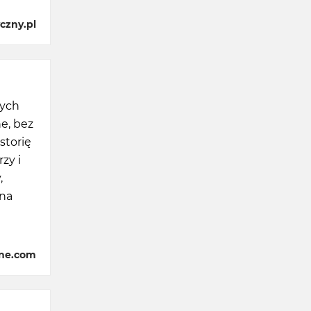
czny.pl
cych
e, bez
storię
zy i
,
 na
zne.com