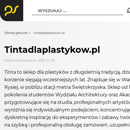
WYSZUKAJ ...
Strona główna
tintadlaplastykow.pl
Tintadlaplastykow.pl
Ostatnia aktualizacja: 2026-01-06
Tinta to sklep dla plastyków z długoletnią tradycją, d
korzenie sięgają wcześniejszych lat. Znajduje się w War
Rysiej, w pobliżu stacji metra Świętokrzyska. Sklep od
pokolenia studentów Wydziału Architektury oraz Aka
przygotowujące się na studia, profesjonalnych artyst
wyróżnia się indywidualnym podejściem, koncentrując
dyskretną inspirację do eksperymentów i zabawy twórcz
na szybką i profesjonalną obsługę zamówień, uzupełn