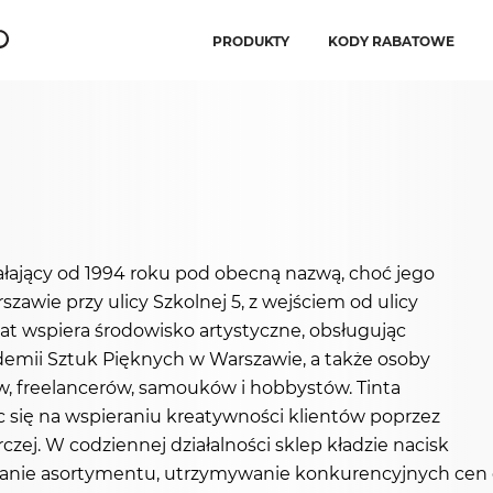
PRODUKTY
KODY RABATOWE
ziałający od 1994 roku pod obecną nazwą, choć jego
szawie przy ulicy Szkolnej 5, z wejściem od ulicy
 lat wspiera środowisko artystyczne, obsługując
demii Sztuk Pięknych w Warszawie, a także osoby
ów, freelancerów, samouków i hobbystów. Tinta
 się na wspieraniu kreatywności klientów poprzez
ej. W codziennej działalności sklep kładzie nacisk
ianie asortymentu, utrzymywanie konkurencyjnych cen 