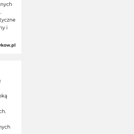
znych
.
styczne
ny i
ykow.pl
ą
bką
ch.
nych