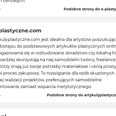
ch cenowych.
ę
Podobne strony do e-plasty
plastyczne.com
kulyplastyczne.com jest idealna dla artystów poszukują
dostępu do podstawowych artykułów plastycznych onlin
ngażowania się w rozbudowane doradztwo czy lokalną hi
bardziej skorzystają na niej samodzielni twórcy, freelancer
tórzy znają już swoje potrzeby materiałowe i cenią prosty
i proces zakupowy. To rozwiązanie dla osób skupionych
j realizacji projektów, preferujących samodzielne
towanie zamiast wsparcia merytorycznego.
ę
Podobne strony do artykulyplastyc