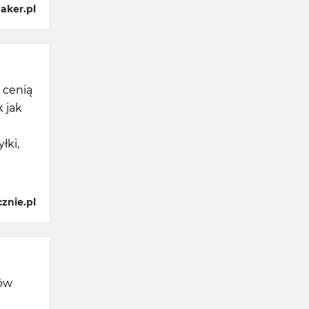
aker.pl
 cenią
 jak
łki,
znie.pl
tów