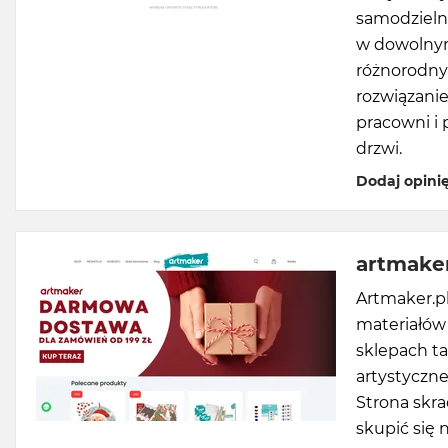
samodzieln
w dowolnym
różnorodny
rozwiązanie
pracowni i
drzwi.
Dodaj opini
artmaker
Artmaker.p
materiałów 
sklepach ta
artystyczne
Strona skra
skupić się 