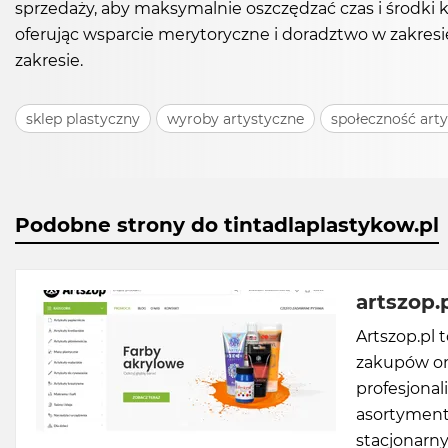
sprzedaży, aby maksymalnie oszczędzać czas i środki k
oferując wsparcie merytoryczne i doradztwo w zakres
zakresie.
sklep plastyczny
wyroby artystyczne
społeczność art
Podobne strony do tintadlaplastykow.pl
artszop.
Artszop.pl 
zakupów on
profesjonal
asortyment
stacjonarny