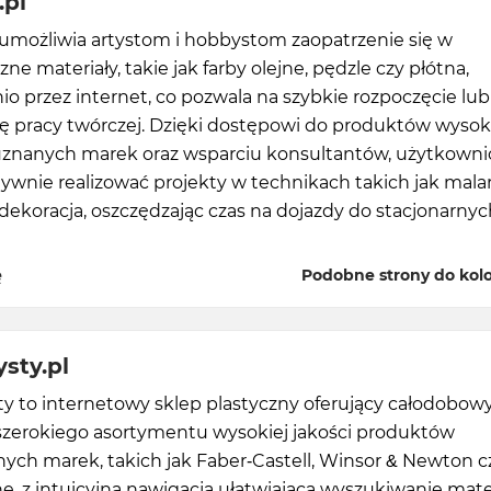
.pl
l umożliwia artystom i hobbystom zaopatrzenie się w
zne materiały, takie jak farby olejne, pędzle czy płótna,
o przez internet, co pozwala na szybkie rozpoczęcie lub
ę pracy twórczej. Dzięki dostępowi do produktów wysok
 uznanych marek oraz wsparciu konsultantów, użytkowni
wnie realizować projekty w technikach takich jak mala
 dekoracja, oszczędzając czas na dojazdy do stacjonarnyc
ę
Podobne strony do kolor
ysty.pl
ty to internetowy sklep plastyczny oferujący całodobow
szerokiego asortymentu wysokiej jakości produktów
ch marek, takich jak Faber-Castell, Winsor & Newton c
e, z intuicyjną nawigacją ułatwiającą wyszukiwanie mat