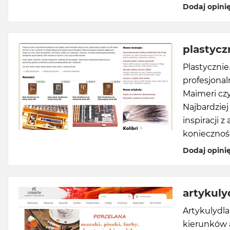
Dodaj opini
plastycz
Plastycznie
profesjona
Maimeri czy
Najbardziej
inspiracji 
koniecznośc
Dodaj opini
artykuly
Artykulydla
kierunków a