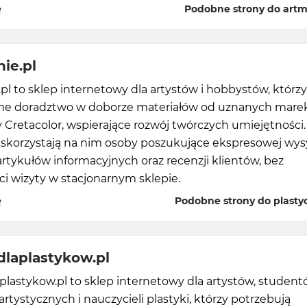
ę
Podobne strony do artm
nie.pl
.pl to sklep internetowy dla artystów i hobbystów, którzy
lne doradztwo w doborze materiałów od uznanych marek
 Cretacolor, wspierające rozwój twórczych umiejętności.
 skorzystają na nim osoby poszukujące ekspresowej wysy
z artykułów informacyjnych oraz recenzji klientów, bez
i wizyty w stacjonarnym sklepie.
ę
Podobne strony do plastyc
dlaplastykow.pl
plastykow.pl to sklep internetowy dla artystów, studen
rtystycznych i nauczycieli plastyki, którzy potrzebują