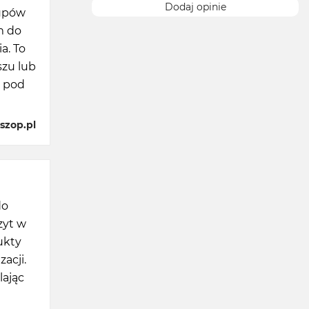
Dodaj opinie
kupów
m do
a. To
szu lub
ą pod
szop.pl
do
zyt w
ukty
acji.
lając