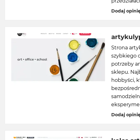
przedziała
Dodaj opini
artykuly
Strona arty
szybkiego 
potrzeby a
sklepu. Naj
hobbyści, k
bezpośredn
samodzielne
eksperymen
Dodaj opini