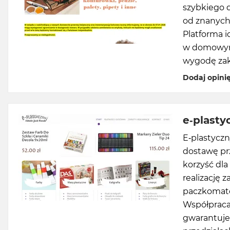
szybkiego 
od znanych
Platforma i
w domowym z
wygodę zaku
Dodaj opini
e-plasty
E-plastyczn
dostawę pr
korzyść dla
realizację
paczkomató
Współpraca
gwarantuje