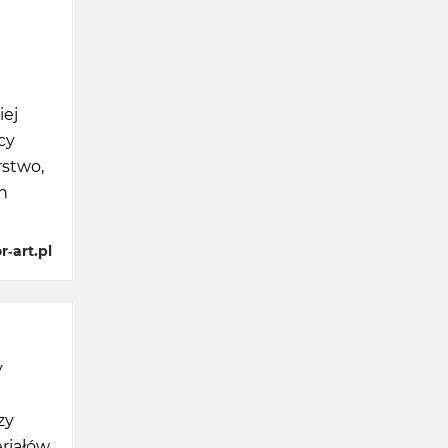
iej
cy
rstwo,
h
-art.pl
y
zy
eriałów