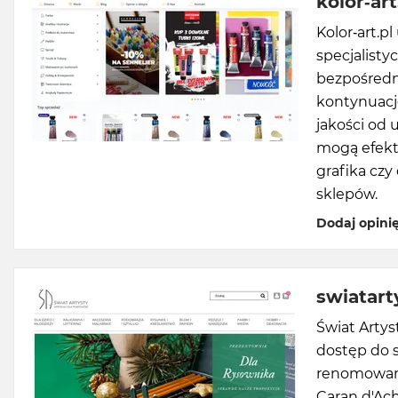
kolor-art
Kolor-art.p
specjalistyc
bezpośredni
kontynuacj
jakości od
mogą efekty
grafika czy
sklepów.
Dodaj opini
swiatart
Świat Artys
dostęp do 
renomowany
Caran d'Ach