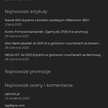
Najnowsze artykuły
Nawet 800 zł premii z kontem osobistym Millennium 360°!
2 lipca 2025
Konto Firmowe Santander: Zgarnij do 2700 zł w promocji
29 czerwca 2025
Alior Bank zaszalał: Aż 1200 zł w gotówce i voucherach za otwarcie
darmowego konta!
28 czerwca 2025
MEGA HIT: Aż 1200 zł premii w gotówce i voucherach za darmową
kartę kredytową Citi Simplicity
28 czerwca 2025
Najnowsze promocje
Najnowsze oceny i komentarze
salon24.pl
24 września 2025
zajefajna.com