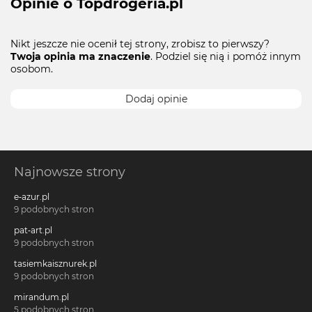
Opinie o Topdrogeria.pl
Nikt jeszcze nie ocenił tej strony, zrobisz to pierwszy?
Twoja opinia ma znaczenie
. Podziel się nią i pomóż innym
osobom.
Dodaj opinie
Najnowsze strony
e-azur.pl
9 podobnych stron
pat-art.pl
9 podobnych stron
tasiemkaisznurek.pl
9 podobnych stron
mirandum.pl
5 podobnych stron