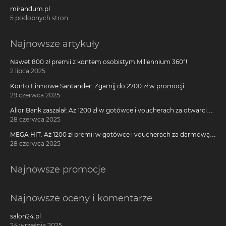
mirandum.pl
5 podobnych stron
Najnowsze artykuły
Nawet 800 zł premii z kontem osobistym Millennium 360°!
2 lipca 2025
Konto Firmowe Santander: Zgarnij do 2700 zł w promocji
29 czerwca 2025
Alior Bank zaszalał: Aż 1200 zł w gotówce i voucherach za otwarcie
darmowego konta!
28 czerwca 2025
MEGA HIT: Aż 1200 zł premii w gotówce i voucherach za darmową
kartę kredytową Citi Simplicity
28 czerwca 2025
Najnowsze promocje
Najnowsze oceny i komentarze
salon24.pl
24 września 2025