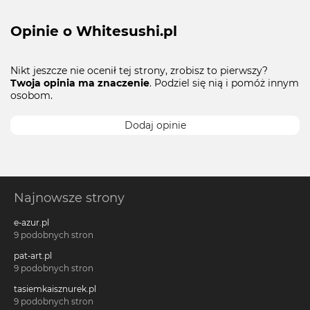
Opinie o Whitesushi.pl
Nikt jeszcze nie ocenił tej strony, zrobisz to pierwszy?
Twoja opinia ma znaczenie
. Podziel się nią i pomóż innym
osobom.
Dodaj opinie
Najnowsze strony
e-azur.pl
9 podobnych stron
pat-art.pl
9 podobnych stron
tasiemkaisznurek.pl
9 podobnych stron