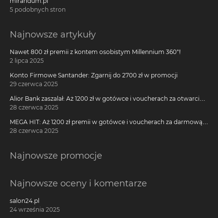
mirandum.pl
5 podobnych stron
Najnowsze artykuły
Nawet 800 zł premii z kontem osobistym Millennium 360°!
2 lipca 2025
Konto Firmowe Santander: Zgarnij do 2700 zł w promocji
29 czerwca 2025
Alior Bank zaszalał: Aż 1200 zł w gotówce i voucherach za otwarcie
darmowego konta!
28 czerwca 2025
MEGA HIT: Aż 1200 zł premii w gotówce i voucherach za darmową
kartę kredytową Citi Simplicity
28 czerwca 2025
Najnowsze promocje
Najnowsze oceny i komentarze
salon24.pl
24 września 2025