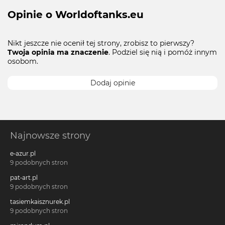
Opinie o Worldoftanks.eu
Nikt jeszcze nie ocenił tej strony, zrobisz to pierwszy?
Twoja opinia ma znaczenie
. Podziel się nią i pomóż innym
osobom.
Dodaj opinie
Najnowsze strony
e-azur.pl
9 podobnych stron
pat-art.pl
9 podobnych stron
tasiemkaisznurek.pl
9 podobnych stron