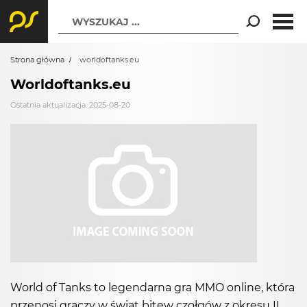
WYSZUKAJ ...
Strona główna
worldoftanks.eu
Worldoftanks.eu
Ostatnia aktualizacja: 2025-08-20
World of Tanks to legendarna gra MMO online, która
przenosi graczy w świat bitew czołgów z okresu II