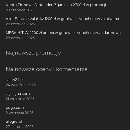
Konto Firmowe Santander: Zgarnij do 2700 zł w promocji
29 czerwca 2025
Alior Bank zaszalał: Aż 1200 zł w gotówce i voucherach za otwarcie
darmowego konta!
28 czerwca 2025
MEGA HIT: Aż 1200 zł premii w gotówce i voucherach za darmową
kartę kredytową Citi Simplicity
28 czerwca 2025
Najnowsze promocje
Najnowsze oceny i komentarze
salon24.pl
24 września 2025
zajefajna.com
21 września 2025
pogo.com
2 września 2025
allegro.pl
27 sierpnia 2025