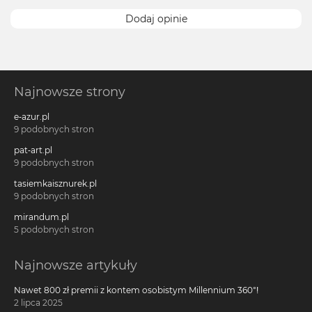
Dodaj opinie
Najnowsze strony
e-azur.pl
9 podobnych stron
pat-art.pl
9 podobnych stron
tasiemkaisznurek.pl
9 podobnych stron
mirandum.pl
5 podobnych stron
Najnowsze artykuły
Nawet 800 zł premii z kontem osobistym Millennium 360°!
2 lipca 2025