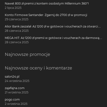
Nawet 800 zł premii z kontem osobistym Millennium 360°!
2 lipca 2025
Konto Firmowe Santander: Zgarnij do 2700 zł w promocji
29 czerwca 2025
Alior Bank zaszalał: Aż 1200 zł w gotówce i voucherach za otwarcie
darmowego konta!
28 czerwca 2025
MEGA HIT: Aż 1200 zł premii w gotówce i voucherach za darmową
kartę kredytową Citi Simplicity
28 czerwca 2025
Najnowsze promocje
Najnowsze oceny i komentarze
salon24.pl
24 września 2025
zajefajna.com
21 września 2025
pogo.com
2 września 2025