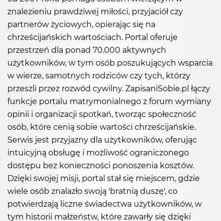
znalezieniu prawdziwej miłości, przyjaciół czy
partnerów życiowych, opierając się na
chrześcijańskich wartościach. Portal oferuje
przestrzeń dla ponad 70.000 aktywnych
użytkowników, w tym osób poszukujących wsparcia
w wierze, samotnych rodziców czy tych, którzy
przeszli przez rozwód cywilny. ZapisaniSobie.pl łączy
funkcje portalu matrymonialnego z forum wymiany
opinii i organizacji spotkań, tworząc społeczność
osób, które cenią sobie wartości chrześcijańskie.
Serwis jest przyjazny dla użytkowników, oferując
intuicyjną obsługę i możliwość ograniczonego
dostępu bez konieczności ponoszenia kosztów.
Dzięki swojej misji, portal stał się miejscem, gdzie
wiele osób znalazło swoją 'bratnią duszę', co
potwierdzają liczne świadectwa użytkowników, w
tym historii małżeństw, które zawarły się dzięki