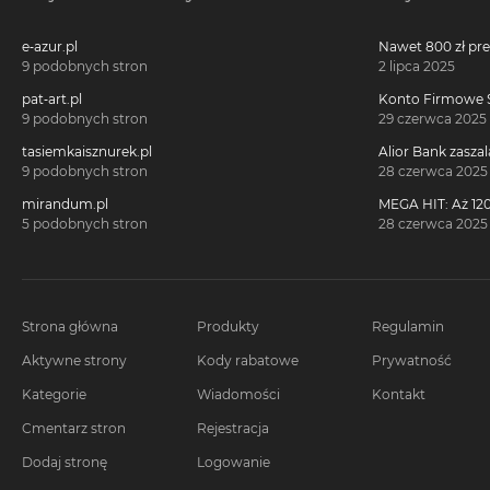
e-azur.pl
Nawet 800 zł pr
Millennium 360°!
9 podobnych stron
2 lipca 2025
pat-art.pl
Konto Firmowe S
2700 zł w promoc
9 podobnych stron
29 czerwca 2025
tasiemkaisznurek.pl
Alior Bank zaszal
voucherach za 
9 podobnych stron
28 czerwca 2025
konta!
mirandum.pl
MEGA HIT: Aż 120
voucherach za 
5 podobnych stron
28 czerwca 2025
Citi Simplicity
Strona główna
Produkty
Regulamin
Aktywne strony
Kody rabatowe
Prywatność
Kategorie
Wiadomości
Kontakt
Cmentarz stron
Rejestracja
Dodaj stronę
Logowanie