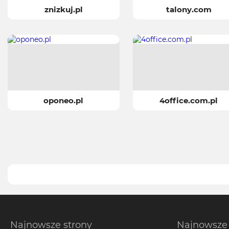
znizkuj.pl
talony.com
oponeo.pl
4office.com.pl
Najnowsze strony
Najnowsze 