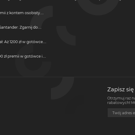
emii z kontem osobistym
antander: Zgarnij do
ji
ał: Aż 1200 zł w gotówce i
otwarcie darmowego
0 zł premii w gotówce i
darmową kartę kredytową
Zapisz się
Otrzymuj raz n
rabatowych! Mus
Twój adres e