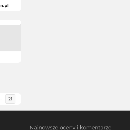
on.pl
...
21
Najnowsze oceny i komentarze