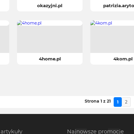
okazyjni.pl
patrizia.aryt
4home.pl
4kom.pl
Strona 1 z 21
1
2
artykuły
Najnowsze promocje