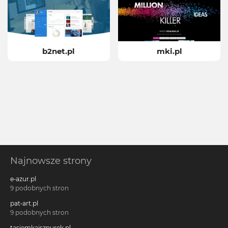
b2net.pl
mki.pl
Najnowsze strony
e-azur.pl
9 podobnych stron
pat-art.pl
9 podobnych stron
tasiemkaisznurek.pl