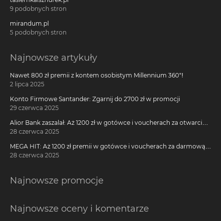
9 podobnych stron
mirandum.pl
5 podobnych stron
Najnowsze artykuły
Nawet 800 zł premii z kontem osobistym Millennium 360°!
2 lipca 2025
Konto Firmowe Santander: Zgarnij do 2700 zł w promocji
29 czerwca 2025
Alior Bank zaszalał: Aż 1200 zł w gotówce i voucherach za otwarcie
darmowego konta!
28 czerwca 2025
MEGA HIT: Aż 1200 zł premii w gotówce i voucherach za darmową
kartę kredytową Citi Simplicity
28 czerwca 2025
Najnowsze promocje
Najnowsze oceny i komentarze