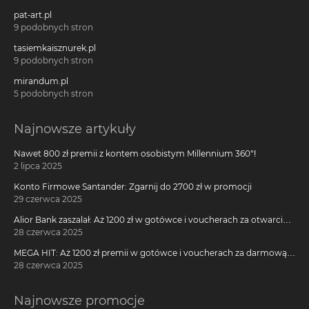
pat-art.pl
9 podobnych stron
tasiemkaisznurek.pl
9 podobnych stron
mirandum.pl
5 podobnych stron
Najnowsze artykuły
Nawet 800 zł premii z kontem osobistym Millennium 360°!
2 lipca 2025
Konto Firmowe Santander: Zgarnij do 2700 zł w promocji
29 czerwca 2025
Alior Bank zaszalał: Aż 1200 zł w gotówce i voucherach za otwarcie
darmowego konta!
28 czerwca 2025
MEGA HIT: Aż 1200 zł premii w gotówce i voucherach za darmową
kartę kredytową Citi Simplicity
28 czerwca 2025
Najnowsze promocje