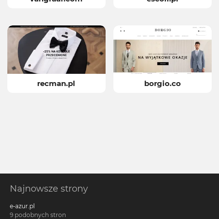
recman.pl
borgio.co
Najnowsze strony
e-azur.pl
9 podobnych stron