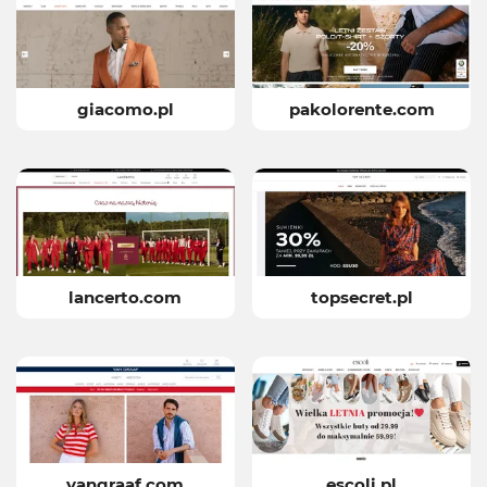
giacomo.pl
pakolorente.com
lancerto.com
topsecret.pl
vangraaf.com
escoli.pl