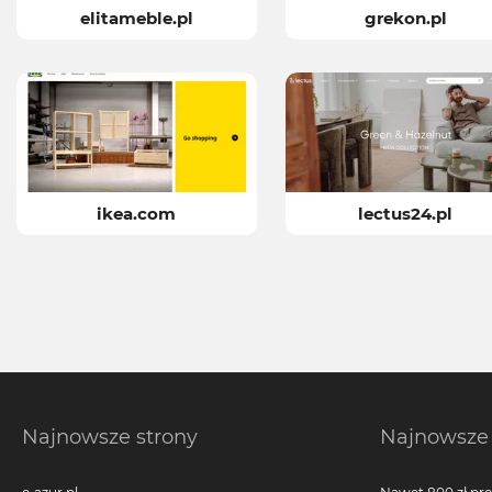
elitameble.pl
grekon.pl
ikea.com
lectus24.pl
Najnowsze strony
Najnowsze 