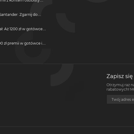
emii z kontem osobistym
antander: Zgarnij do
ji
ał: Aż 1200 zł w gotówce i
otwarcie darmowego
0 zł premii w gotówce i
darmową kartę kredytową
Zapisz się
Otrzymuj raz n
rabatowych! Mus
Twój adres e