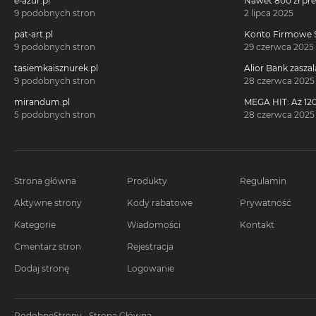
e-azur.pl
Nawet 800 zł pr
Millennium 360°!
9 podobnych stron
2 lipca 2025
pat-art.pl
Konto Firmowe S
2700 zł w promoc
9 podobnych stron
29 czerwca 2025
tasiemkaisznurek.pl
Alior Bank zaszal
voucherach za 
9 podobnych stron
28 czerwca 2025
konta!
mirandum.pl
MEGA HIT: Aż 120
voucherach za 
5 podobnych stron
28 czerwca 2025
Citi Simplicity
Strona główna
Produkty
Regulamin
Aktywne strony
Kody rabatowe
Prywatność
Kategorie
Wiadomości
Kontakt
Cmentarz stron
Rejestracja
Dodaj stronę
Logowanie
PodobneStrony - Strona Główna