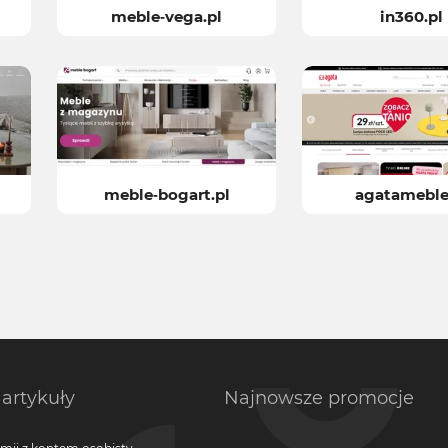
meble-vega.pl
in360.pl
meble-bogart.pl
agatameble
artykuły
Najnowsze promocje