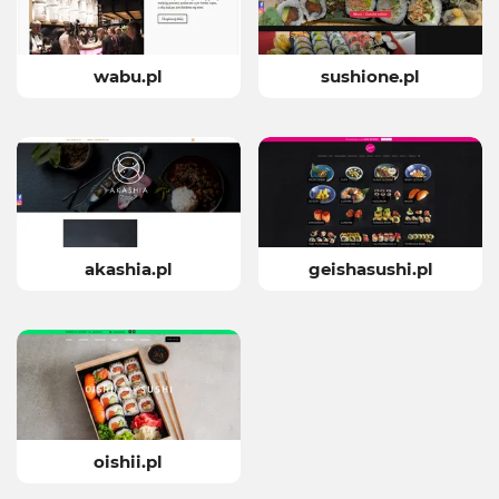
wabu.pl
sushione.pl
akashia.pl
geishasushi.pl
oishii.pl