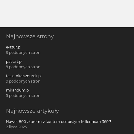
Najnowsze strony
e-azur.pl
9 podobnych stron
pat-art.pl
9 podobnych stron
tasiemkaisznurek.pl
9 podobnych stron
mirandum.pl
5 podobnych stron
Najnowsze artykuły
Nawet 800 zł premii z kontem osobistym Millennium 360°!
2 lipca 2025