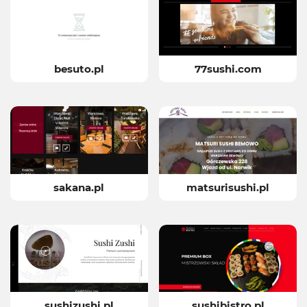
besuto.pl
77sushi.com
sakana.pl
matsurisushi.pl
sushizushi.pl
sushibistro.pl