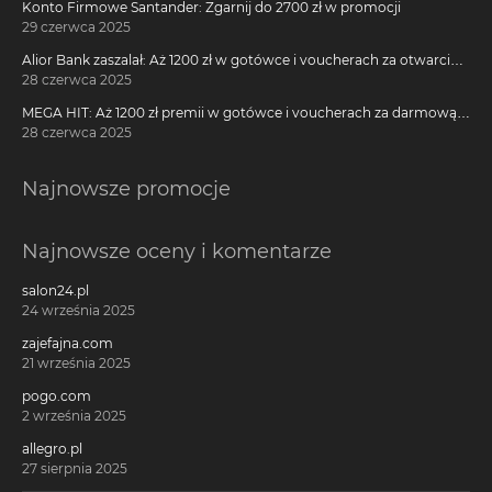
Konto Firmowe Santander: Zgarnij do 2700 zł w promocji
29 czerwca 2025
Alior Bank zaszalał: Aż 1200 zł w gotówce i voucherach za otwarcie
darmowego konta!
28 czerwca 2025
MEGA HIT: Aż 1200 zł premii w gotówce i voucherach za darmową
kartę kredytową Citi Simplicity
28 czerwca 2025
Najnowsze promocje
Najnowsze oceny i komentarze
salon24.pl
24 września 2025
zajefajna.com
21 września 2025
pogo.com
2 września 2025
allegro.pl
27 sierpnia 2025