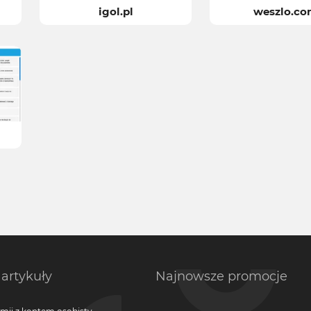
igol.pl
weszlo.c
artykuły
Najnowsze promocje