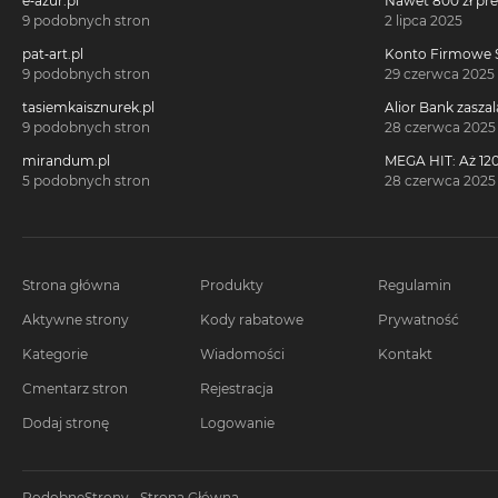
e-azur.pl
Nawet 800 zł pr
Millennium 360°!
9 podobnych stron
2 lipca 2025
pat-art.pl
Konto Firmowe S
2700 zł w promoc
9 podobnych stron
29 czerwca 2025
tasiemkaisznurek.pl
Alior Bank zaszal
voucherach za 
9 podobnych stron
28 czerwca 2025
konta!
mirandum.pl
MEGA HIT: Aż 120
voucherach za 
5 podobnych stron
28 czerwca 2025
Citi Simplicity
Strona główna
Produkty
Regulamin
Aktywne strony
Kody rabatowe
Prywatność
Kategorie
Wiadomości
Kontakt
Cmentarz stron
Rejestracja
Dodaj stronę
Logowanie
PodobneStrony - Strona Główna