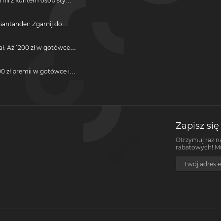
emii z kontem osobistym
antander: Zgarnij do
ji
ał: Aż 1200 zł w gotówce i
otwarcie darmowego
0 zł premii w gotówce i
darmową kartę kredytową
Zapisz się
Otrzymuj raz n
rabatowych! Mus
Twój adres e