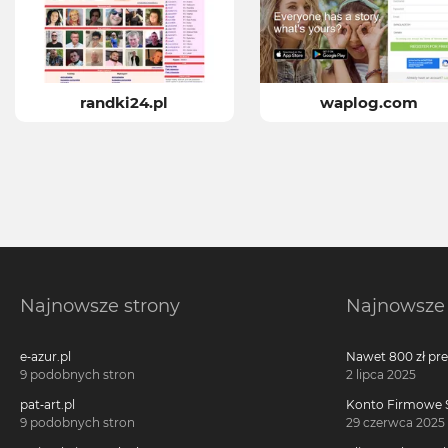
randki24.pl
waplog.com
Najnowsze strony
Najnowsze 
e-azur.pl
Nawet 800 zł pr
Millennium 360°!
9 podobnych stron
2 lipca 2025
pat-art.pl
Konto Firmowe S
2700 zł w promoc
9 podobnych stron
29 czerwca 2025