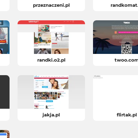
przeznaczeni.pl
randkomat.
randki.o2.pl
twoo.co
jakja.pl
flirtak.pl