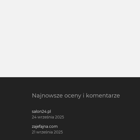
Najnowsze oceny i komentarze
salon24.pl
24 września 2025
zajefajna.com
21 września 2025