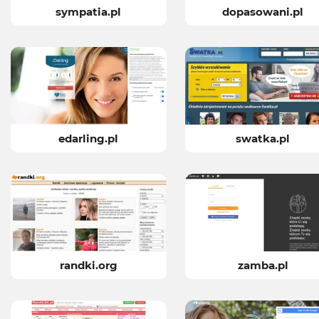
sympatia.pl
dopasowani.pl
edarling.pl
swatka.pl
randki.org
zamba.pl