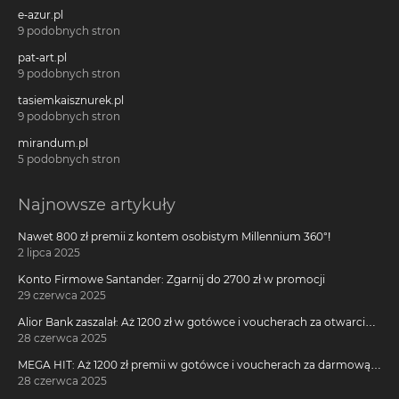
e-azur.pl
9 podobnych stron
pat-art.pl
9 podobnych stron
tasiemkaisznurek.pl
9 podobnych stron
mirandum.pl
5 podobnych stron
Najnowsze artykuły
Nawet 800 zł premii z kontem osobistym Millennium 360°!
2 lipca 2025
Konto Firmowe Santander: Zgarnij do 2700 zł w promocji
29 czerwca 2025
Alior Bank zaszalał: Aż 1200 zł w gotówce i voucherach za otwarcie
darmowego konta!
28 czerwca 2025
MEGA HIT: Aż 1200 zł premii w gotówce i voucherach za darmową
kartę kredytową Citi Simplicity
28 czerwca 2025