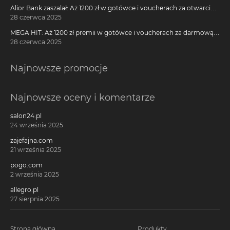
Alior Bank zaszalał: Aż 1200 zł w gotówce i voucherach za otwarcie
darmowego konta!
28 czerwca 2025
MEGA HIT: Aż 1200 zł premii w gotówce i voucherach za darmową
kartę kredytową Citi Simplicity
28 czerwca 2025
Najnowsze promocje
Najnowsze oceny i komentarze
salon24.pl
24 września 2025
zajefajna.com
21 września 2025
pogo.com
2 września 2025
allegro.pl
27 sierpnia 2025
Strona główna
Produkty