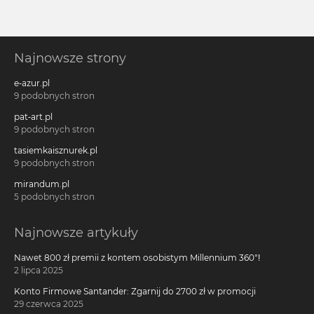
Najnowsze strony
e-azur.pl
9 podobnych stron
pat-art.pl
9 podobnych stron
tasiemkaisznurek.pl
9 podobnych stron
mirandum.pl
5 podobnych stron
Najnowsze artykuły
Nawet 800 zł premii z kontem osobistym Millennium 360°!
2 lipca 2025
Konto Firmowe Santander: Zgarnij do 2700 zł w promocji
29 czerwca 2025