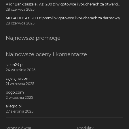
Alior Bank zaszalał: Aż 1200 zł w gotówce i voucherach za otwarcie
darmowego konta!
28 czerwca 2025
MEGA HIT: Aż 1200 zł premii w gotówce i voucherach za darmową
kartę kredytową Citi Simplicity
28 czerwca 2025
Najnowsze promocje
Najnowsze oceny i komentarze
salon24.pl
24 września 2025
zajefajna.com
21 września 2025
pogo.com
2 września 2025
allegro.pl
27 sierpnia 2025
Strona główna
Produkty