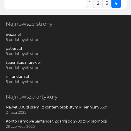
1
2
3
4
Najnowsze strony
e-azur.pl
9 podobnych stron
pat-art.pl
9 podobnych stron
tasiemkaisznurek.pl
9 podobnych stron
mirandum.pl
5 podobnych stron
Najnowsze artykuły
Nawet 800 zł premii z kontem osobistym Millennium 360°!
2 lipca 2025
Konto Firmowe Santander: Zgarnij do 2700 zł w promocji
29 czerwca 2025