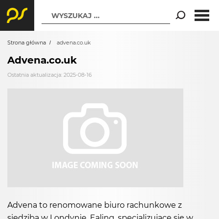
WYSZUKAJ ...
Strona główna
advena.co.uk
Advena.co.uk
Ostatnia aktualizacja: 2025-08-16
Advena to renomowane biuro rachunkowe z
siedzibą w Londynie, Ealing, specjalizujące się w