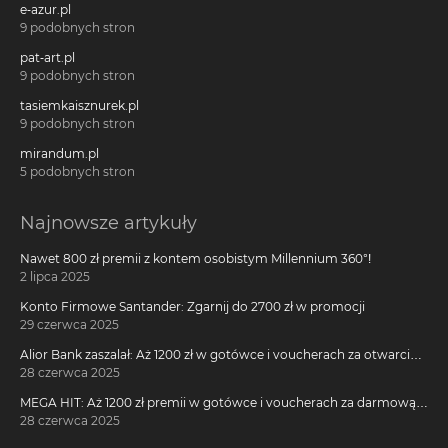
e-azur.pl
9 podobnych stron
pat-art.pl
9 podobnych stron
tasiemkaisznurek.pl
9 podobnych stron
mirandum.pl
5 podobnych stron
Najnowsze artykuły
Nawet 800 zł premii z kontem osobistym Millennium 360°!
2 lipca 2025
Konto Firmowe Santander: Zgarnij do 2700 zł w promocji
29 czerwca 2025
Alior Bank zaszalał: Aż 1200 zł w gotówce i voucherach za otwarcie
darmowego konta!
28 czerwca 2025
MEGA HIT: Aż 1200 zł premii w gotówce i voucherach za darmową
kartę kredytową Citi Simplicity
28 czerwca 2025