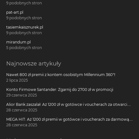
9 podobnych stron
pat-art.pl
9 podobnych stron
tasiemkaisznurek.pl
9 podobnych stron
mirandum.pl
5 podobnych stron
Najnowsze artykuły
Nawet 800 zł premii z kontem osobistym Millennium 360°!
2 lipca 2025
Konto Firmowe Santander: Zgarnij do 2700 zł w promocji
29 czerwca 2025
Alior Bank zaszalał: Aż 1200 zł w gotówce i voucherach za otwarcie
darmowego konta!
28 czerwca 2025
MEGA HIT: Aż 1200 zł premii w gotówce i voucherach za darmową
kartę kredytową Citi Simplicity
28 czerwca 2025