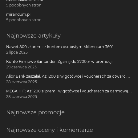
9 podobnych stron
mirandum.pl
5 podobnych stron
Najnowsze artykuły
Nawet 800 zł premii z kontem osobistym Millennium 360°!
2 lipca 2025
Konto Firmowe Santander: Zgarnij do 2700 zł w promocji
29 czerwca 2025
Alior Bank zaszalał: Aż 1200 zł w gotówce i voucherach za otwarcie
darmowego konta!
28 czerwca 2025
MEGA HIT: Aż 1200 zł premii w gotówce i voucherach za darmową
kartę kredytową Citi Simplicity
28 czerwca 2025
Najnowsze promocje
Najnowsze oceny i komentarze