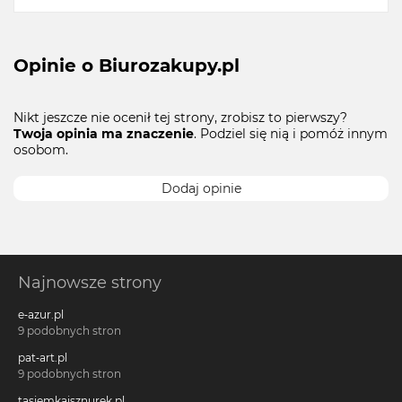
Opinie o Biurozakupy.pl
Nikt jeszcze nie ocenił tej strony, zrobisz to pierwszy?
Twoja opinia ma znaczenie
. Podziel się nią i pomóż innym
osobom.
Dodaj opinie
Najnowsze strony
e-azur.pl
9 podobnych stron
pat-art.pl
9 podobnych stron
tasiemkaisznurek.pl