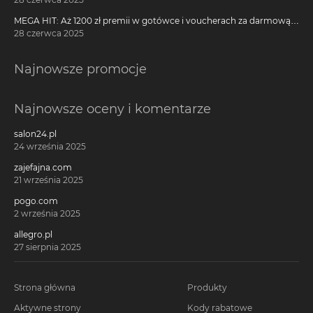
MEGA HIT: Aż 1200 zł premii w gotówce i voucherach za darmową
kartę kredytową Citi Simplicity
28 czerwca 2025
Najnowsze promocje
Najnowsze oceny i komentarze
salon24.pl
24 września 2025
zajefajna.com
21 września 2025
pogo.com
2 września 2025
allegro.pl
27 sierpnia 2025
Strona główna
Produkty
Aktywne strony
Kody rabatowe