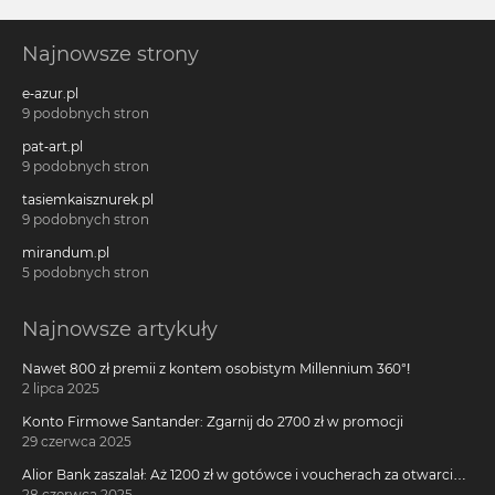
Najnowsze strony
e-azur.pl
9 podobnych stron
pat-art.pl
9 podobnych stron
tasiemkaisznurek.pl
9 podobnych stron
mirandum.pl
5 podobnych stron
Najnowsze artykuły
Nawet 800 zł premii z kontem osobistym Millennium 360°!
2 lipca 2025
Konto Firmowe Santander: Zgarnij do 2700 zł w promocji
29 czerwca 2025
Alior Bank zaszalał: Aż 1200 zł w gotówce i voucherach za otwarcie
darmowego konta!
28 czerwca 2025