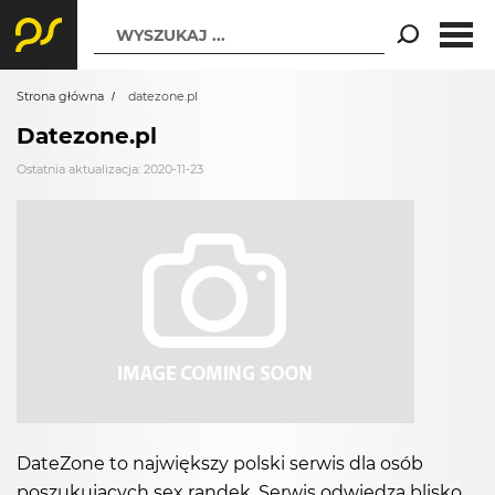
WYSZUKAJ ...
Strona główna
datezone.pl
Datezone.pl
Ostatnia aktualizacja: 2020-11-23
DateZone to największy polski serwis dla osób
poszukujących sex randek. Serwis odwiedza blisko