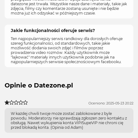
datezone jest trwała. Wszystkie nasze dane i materiały, takie jak
zdjęcia, filmy czy komentarze zostaną usunięte i nie będzie
można już ich odzyskać w późniejszym czasie.
Jakie funkcjonalności oferuje serwis?
Ten najpopularniejszy serwis randkowy dla dorosłych oferuje
szereg funkcjonalności, od standardowych, takie jakie
możliwość dodania swoich zdjęć i filmów poprzez
prowadzenia video rozmów. Każdy użytkownik może
"lajkować" materiały innych użytkownik podobnie jak na
najpopularniejszych serwisie społecznościowym facebooku.
Opinie o Datezone.pl
Oceniono: 2025-05-23 20:22
W każdej chwili twoje może zostać zablokowane z byle
powodu. Moderatorzy nie sprawdzają zgłoszen zero kontaktu z
obsługą. Nawet wykupienia konta VIP/SupeVIP nie chroni cię
przed blokadą konta. (Opinia od Adam)