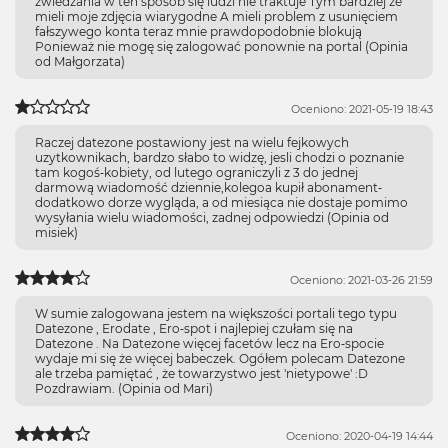
zwiedzania w ten sposób się ludzi nie traktuje Tym bardziej że
mieli moje zdjęcia wiarygodne A mieli problem z usunięciem
fałszywego konta teraz mnie prawdopodobnie blokują
Ponieważ nie mogę się zalogować ponownie na portal (Opinia
od Małgorzata)
Oceniono: 2021-05-19 18:43
Raczej datezone postawiony jest na wielu fejkowych
uzytkownikach, bardzo słabo to widzę, jesli chodzi o poznanie
tam kogoś-kobiety, od lutego ograniczyli z 3 do jednej
darmową wiadomość dziennie,kolegoa kupił abonament-
dodatkowo dorze wygląda, a od miesiąca nie dostaje pomimo
wysyłania wielu wiadomości, zadnej odpowiedzi (Opinia od
misiek)
Oceniono: 2021-03-26 21:59
W sumie zalogowana jestem na większości portali tego typu
Datezone , Erodate , Ero-spot i najlepiej czułam się na
Datezone . Na Datezone więcej facetów lecz na Ero-spocie
wydaje mi się że więcej babeczek. Ogółem polecam Datezone
ale trzeba pamiętać , że towarzystwo jest 'nietypowe' :D
Pozdrawiam. (Opinia od Mari)
Oceniono: 2020-04-19 14:44