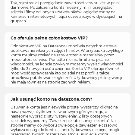
Tak, rejestracja i przeglądanie zawartości serwisu jest w pełni
darmowe. Po założeniu konta możemy m.in. przeglądać
zdjęcia i filmy od innych użytkowników, oglądać osoby na
kamerach internetowych, bądź uczestniczyć w dyskusjach na
grupach.
Co oferuje pełne członkostwo VIP?
Członkostwo VIP na Datezone umożliwia natychmiastowe
publikowanie własnych zdjęć i filmów. W przypadku zwykłego
konta musimy czekać na zatwierdzenie materiałów przez
moderatora serwisu. Ponadto nie ma limitu na pisanie
wiadomości, na koncie zwykłym możemy wysłać wiadomości
tylko do 3 nowych osób dziennie. Konto VIP oferuje również
możliwość sprawdzenia kto oglądał nasz profil, a także
umożliwia publikowanie ogłoszeń. Użytkownicy płatnej wersji
nie mają również na stronie żadnych reklam.
Jak usunąć konto na datezone.com?
Usuwanie konta jest niezwykle proste, wystarczy kliknąć na
naszą nazwę użytkownika w prawym górnym rogu, a
następnie wybrać z listy "Ustawienia". Z listy dostępnych
zakładek wybieramy "Zawieszenie lub usunięcie konta". Na
stronie mamy do wyboru dwie opcje, zawieszenie czasowo
wyłącza dostęp do konta, a inni użytkownicy nie będą mogli
przeglądać Twoich materiałów. Opcja usunięcia konta