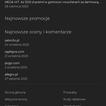
MEGA HIT: Aż 1200 zł premii w gotówce i voucherach za darmową
kartę kredytową Citi Simplicity
28 czerwca 2025
Najnowsze promocje
Najnowsze oceny i komentarze
salon24.pl
24 września 2025
zajefajna.com
21 września 2025
pogo.com
2 września 2025
allegro.pl
27 sierpnia 2025
Strona główna
Produkty
Aktywne strony
Kody rabatowe