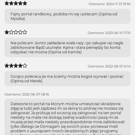
Oceniono: 2024-11-13 19:50
Fajny portal randkowy, podoba mi się i polecam (Opinia od
Myszka)
Oceniono: 2023-06-10 17:10
Nie polecam ,konto zakładane wiele razy i po zakupie vip nagle
zablokowane Bądź usunięte. Kpina i stara pieniędzy bo konta
odzyskać nie można (Opinia od Kamila)
Oceniono: 2022-08-13 14:14
Gorąco polececa jie ma ściemy można kogoś wyrwać i poznać
(Opinia od Marek)
Oceniono: 2022-06-07 08:16
Datezone to portal na którym można umieszczać skradzione
zdjęcia ludzi jeśli zajdziesz im za skórę to później nie możesz się
zalogować Ja próbuję od wczoraj się zalogować na ten portal
niestety na maila nie dostaję żadnej wiadomości piszą mi że
muszę przez maila niestety prawdopodobnie mnie zablokowali
tylko dlatego że Domagam się swoich praw ponieważ mieli
problem z usunięciem moich skradzionych zdjęć programy