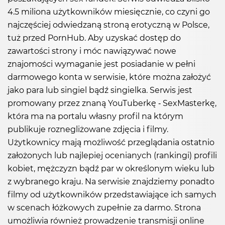
4.5 miliona użytkowników miesięcznie, co czyni go
najczęściej odwiedzaną stroną erotyczną w Polsce,
tuż przed PornHub. Aby uzyskać dostęp do
zawartości strony i móc nawiązywać nowe
znajomości wymaganie jest posiadanie w pełni
darmowego konta w serwisie, które można założyć
jako para lub singiel bądź singielka. Serwis jest
promowany przez znaną YouTuberkę - SexMasterkę,
która ma na portalu własny profil na którym
publikuje roznegliżowane zdjęcia i filmy.
Użytkownicy mają możliwość przeglądania ostatnio
założonych lub najlepiej ocenianych (rankingi) profili
kobiet, mężczyzn bądź par w określonym wieku lub
z wybranego kraju. Na serwisie znajdziemy ponadto
filmy od użytkowników przedstawiające ich samych
w scenach łóżkowych zupełnie za darmo. Strona
umożliwia również prowadzenie transmisji online