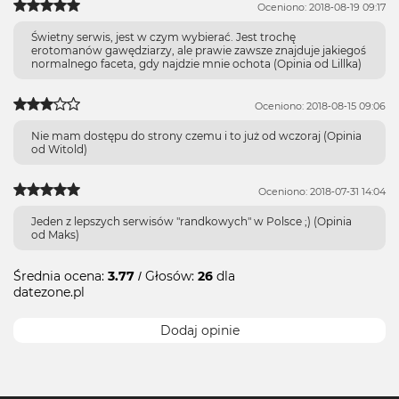
Oceniono: 2018-08-19 09:17
Świetny serwis, jest w czym wybierać. Jest trochę
erotomanów gawędziarzy, ale prawie zawsze znajduje jakiegoś
normalnego faceta, gdy najdzie mnie ochota (Opinia od Lillka)
Oceniono: 2018-08-15 09:06
Nie mam dostępu do strony czemu i to już od wczoraj (Opinia
od Witold)
Oceniono: 2018-07-31 14:04
Jeden z lepszych serwisów "randkowych" w Polsce ;) (Opinia
od Maks)
Średnia ocena:
3.77
/ Głosów:
26
dla
datezone.pl
Dodaj opinie