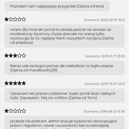
Poznałam tam najlepszego przyjaciela (Opinia od lena)
Oceniono: 2020-02-19 16:51
witam dla mnie ten portal to zenada jeszcze raz zenada raz
moderatorzy tej strony chyba dzieciaki nic wiecej tylko
wyzrzucaja za nic najlepiej niech wszystkich wyrzaca (Opinia
od arkadiusz)
Oceniono: 2019-11-17 23:30
Nieraz uda sie kogos poznac ale wiekszkosc to bajko pisarze
(Opinia od maciekwolny39)
Oceniono: 2019-10-27 23:21
Uprawiam sex prawie codziennie. Super portal dużo realnych
ludzi. Zapraszam. Mój nic on30on (Opinia od Tomi)
Oceniono: 2019-08-21 16:39
szczerze nie polecam, admin stosuje wybiórczo obowiązujące
prawo i regulamin, nawet usuwa konto bez wcześniejszej