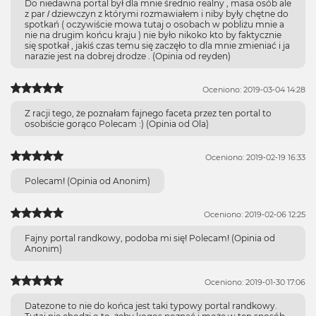
Do niedawna portal był dla mnie średnio realny , masa osób ale
z par / dziewczyn z którymi rozmawiałem i niby były chętne do
spotkań ( oczywiście mowa tutaj o osobach w pobliżu mnie a
nie na drugim końcu kraju ) nie było nikoko kto by faktycznie
się spotkał , jakiś czas temu się zaczęło to dla mnie zmieniać i ja
narazie jest na dobrej drodze . (Opinia od reyden)
Oceniono: 2019-03-04 14:28
Z racji tego, że poznałam fajnego faceta przez ten portal to
osobiście gorąco Polecam :) (Opinia od Ola)
Oceniono: 2019-02-19 16:33
Polecam! (Opinia od Anonim)
Oceniono: 2019-02-06 12:25
Fajny portal randkowy, podoba mi się! Polecam! (Opinia od
Anonim)
Oceniono: 2019-01-30 17:06
Datezone to nie do końca jest taki typowy portal randkowy.