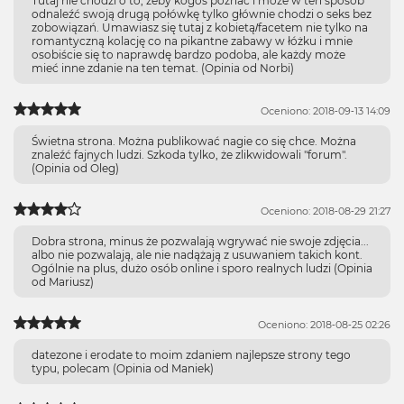
Tutaj nie chodzi o to, żeby kogos poznać i może w ten sposób
odnaleźć swoją drugą połówkę tylko głównie chodzi o seks bez
zobowiązań. Umawiasz się tutaj z kobietą/facetem nie tylko na
romantyczną kolację co na pikantne zabawy w łóżku i mnie
osobiście się to naprawdę bardzo podoba, ale każdy może
mieć inne zdanie na ten temat. (Opinia od Norbi)
Oceniono: 2018-09-13 14:09
Świetna strona. Można publikować nagie co się chce. Można
znaleźć fajnych ludzi. Szkoda tylko, że zlikwidowali "forum".
(Opinia od Oleg)
Oceniono: 2018-08-29 21:27
Dobra strona, minus że pozwalają wgrywać nie swoje zdjęcia...
albo nie pozwalają, ale nie nadążają z usuwaniem takich kont.
Ogólnie na plus, dużo osób online i sporo realnych ludzi (Opinia
od Mariusz)
Oceniono: 2018-08-25 02:26
datezone i erodate to moim zdaniem najlepsze strony tego
typu, polecam (Opinia od Maniek)