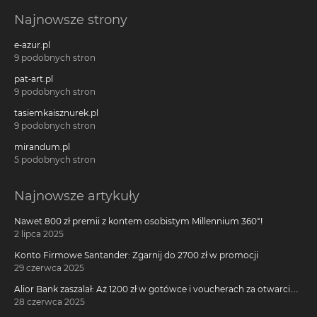
Najnowsze strony
e-azur.pl
9 podobnych stron
pat-art.pl
9 podobnych stron
tasiemkaisznurek.pl
9 podobnych stron
mirandum.pl
5 podobnych stron
Najnowsze artykuły
Nawet 800 zł premii z kontem osobistym Millennium 360°!
2 lipca 2025
Konto Firmowe Santander: Zgarnij do 2700 zł w promocji
29 czerwca 2025
Alior Bank zaszalał: Aż 1200 zł w gotówce i voucherach za otwarcie
darmowego konta!
28 czerwca 2025