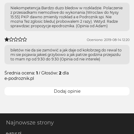
Niekompetencja.Bardzo duzo bledow w rozkladzie. Polaczenie
z przesiadkami niemozliwe do wykonania.(Wroclaw do Nysy
15:55) PKP dawno zmienily rozklad a e Podroznik spi. Nie
mozna Tez zglosic bledu( probowalem 2 razy). Wstyd. Radze
sprawdzac propozycje epodroznika. (Opinia od Adam)
Oceniono: 2019-08-14 12:20
biletów nie da sie zamówić a jak daje od kołobrzeg do rewal to
mi sie pojawia jakieś grzybowo a jak patrze godzina przejazdu
to mam np od 9:30 do 9:30 (Opinia od nie interele)
Średnia ocena:
1
/ Głosów:
2
dla
e-podroznik.pl
Dodaj opinie
Najnowsze strony
e-azur.pl