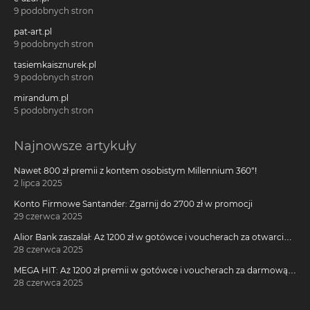
9 podobnych stron
pat-art.pl
9 podobnych stron
tasiemkaisznurek.pl
9 podobnych stron
mirandum.pl
5 podobnych stron
Najnowsze artykuły
Nawet 800 zł premii z kontem osobistym Millennium 360°!
2 lipca 2025
Konto Firmowe Santander: Zgarnij do 2700 zł w promocji
29 czerwca 2025
Alior Bank zaszalał: Aż 1200 zł w gotówce i voucherach za otwarcie
darmowego konta!
28 czerwca 2025
MEGA HIT: Aż 1200 zł premii w gotówce i voucherach za darmową
kartę kredytową Citi Simplicity
28 czerwca 2025