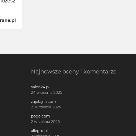
możesz
rane.pl
Najnowsze oceny i komentarze
salon24.pl
24 września 2025
zajefajna.com
21 września 2025
pogo.com
2 września 2025
allegro.pl