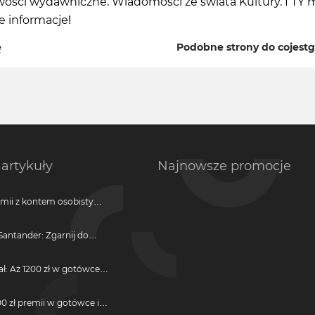
wości wydawniczne. Wiadomości ze świata Kultury. I TY 
e informacje!
ę
Podobne strony do cojestg
artykuły
Najnowsze promocje
emii z kontem osobistym
antander: Zgarnij do
ji
ał: Aż 1200 zł w gotówce i
otwarcie darmowego
0 zł premii w gotówce i
darmową kartę kredytową