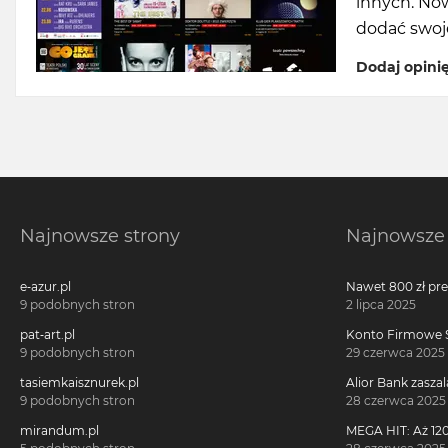
innych. No
dodać swoj
Dodaj opini
Najnowsze strony
Najnowsze 
e-azur.pl
Nawet 800 zł pr
Millennium 360°!
9 podobnych stron
2 lipca 2025
pat-art.pl
Konto Firmowe S
2700 zł w promoc
9 podobnych stron
29 czerwca 2025
tasiemkaisznurek.pl
Alior Bank zaszal
voucherach za 
9 podobnych stron
28 czerwca 2025
konta!
mirandum.pl
MEGA HIT: Aż 120
voucherach za 