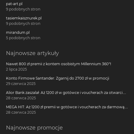
pat-art.pl
9 podobnych stron
tasiemkaisznurek.pl
9 podobnych stron
mirandum.pl
5 podobnych stron
Najnowsze artykuły
Nawet 800 zł premii z kontem osobistym Millennium 360°!
2 lipca 2025
Konto Firmowe Santander: Zgarnij do 2700 zł w promocji
29 czerwca 2025
Alior Bank zaszalał: Aż 1200 zł w gotówce i voucherach za otwarcie
darmowego konta!
28 czerwca 2025
MEGA HIT: Aż 1200 zł premii w gotówce i voucherach za darmową
kartę kredytową Citi Simplicity
28 czerwca 2025
Najnowsze promocje