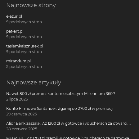
Najnowsze strony
e-azur.pl
9 podobnych stron
pat-art.pl
9 podobnych stron
tasiemkaisznurek.pl
9 podobnych stron
mirandum.pl
5 podobnych stron
Najnowsze artykuły
Nawet 800 zł premii z kontem osobistym Millennium 360°!
2 lipca 2025
Konto Firmowe Santander: Zgarnij do 2700 zł w promocji
29 czerwca 2025
Alior Bank zaszalał: Aż 1200 zł w gotówce i voucherach za otwarcie
darmowego konta!
28 czerwca 2025
MEGA HIT: Aż 1200 zł premii w gotówce i voucherach za darmową