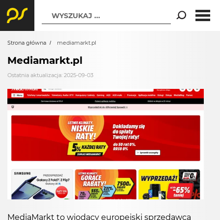
WYSZUKAJ ...
Strona główna
mediamarkt.pl
Mediamarkt.pl
Ostatnia aktualizacja: 2025-09-03
MediaMarkt to wiodący europejski sprzedawca