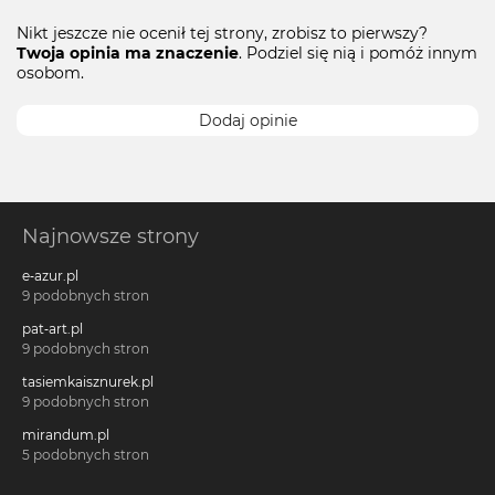
Nikt jeszcze nie ocenił tej strony, zrobisz to pierwszy?
Twoja opinia ma znaczenie
. Podziel się nią i pomóż innym
osobom.
Dodaj opinie
Najnowsze strony
e-azur.pl
9 podobnych stron
pat-art.pl
9 podobnych stron
tasiemkaisznurek.pl
9 podobnych stron
mirandum.pl
5 podobnych stron