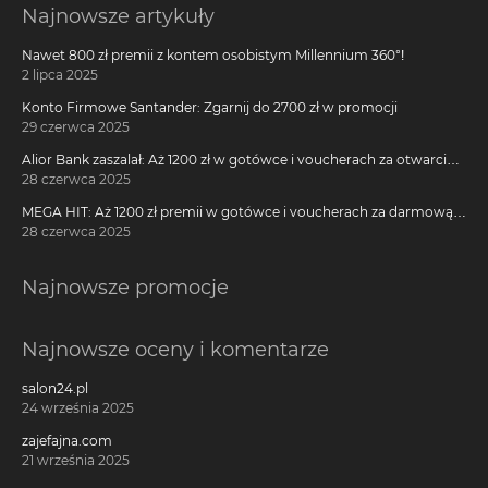
Najnowsze artykuły
Nawet 800 zł premii z kontem osobistym Millennium 360°!
2 lipca 2025
Konto Firmowe Santander: Zgarnij do 2700 zł w promocji
29 czerwca 2025
Alior Bank zaszalał: Aż 1200 zł w gotówce i voucherach za otwarcie
darmowego konta!
28 czerwca 2025
MEGA HIT: Aż 1200 zł premii w gotówce i voucherach za darmową
kartę kredytową Citi Simplicity
28 czerwca 2025
Najnowsze promocje
Najnowsze oceny i komentarze
salon24.pl
24 września 2025
zajefajna.com
21 września 2025