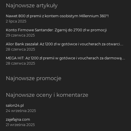
Najnowsze artykuły
Nawet 800 zł premii z kontem osobistym Millennium 360°!
2 lipca 2025
Konto Firmowe Santander: Zgarnij do 2700 zł w promocji
29 czerwca 2025
Alior Bank zaszalał: Aż 1200 zł w gotówce i voucherach za otwarcie
darmowego konta!
28 czerwca 2025
MEGA HIT: Aż 1200 zł premii w gotówce i voucherach za darmową
kartę kredytową Citi Simplicity
28 czerwca 2025
Najnowsze promocje
Najnowsze oceny i komentarze
salon24.pl
24 września 2025
zajefajna.com
21 września 2025