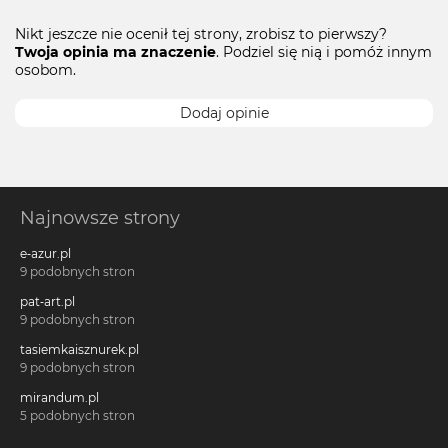
Nikt jeszcze nie ocenił tej strony, zrobisz to pierwszy?
Twoja opinia ma znaczenie
. Podziel się nią i pomóż innym
osobom.
Dodaj opinie
Najnowsze strony
e-azur.pl
9 podobnych stron
pat-art.pl
9 podobnych stron
tasiemkaisznurek.pl
9 podobnych stron
mirandum.pl
5 podobnych stron