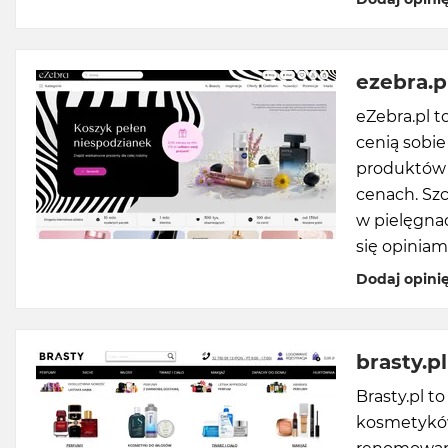
ezebra.p
eZebra.pl t
cenią sobi
produktów 
cenach. Szc
w pielęgnac
się opiniam
Dodaj opini
brasty.pl
Brasty.pl t
kosmetyków