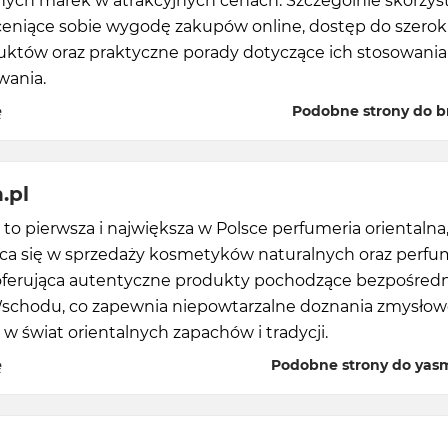
ch marek w atrakcyjnych cenach. Szczególnie skorzyst
ceniące sobie wygodę zakupów online, dostęp do szerok
któw oraz praktyczne porady dotyczące ich stosowania 
ania.
ę
Podobne strony do br
.pl
to pierwsza i największa w Polsce perfumeria orientalna
jąca się w sprzedaży kosmetyków naturalnych oraz perfu
 oferująca autentyczne produkty pochodzące bezpośredn
Wschodu, co zapewnia niepowtarzalne doznania zmysłowe
 świat orientalnych zapachów i tradycji.
ę
Podobne strony do yas