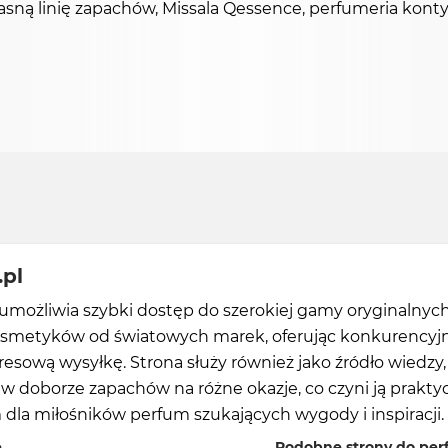
ą linię zapachów, Missala Qessence, perfumeria kontyn
pl
umożliwia szybki dostęp do szerokiej gamy oryginalnyc
osmetyków od światowych marek, oferując konkurencyj
resową wysyłkę. Strona służy również jako źródło wiedzy,
w doborze zapachów na różne okazje, co czyni ją prakt
dla miłośników perfum szukających wygody i inspiracji.
ę
Podobne strony do per