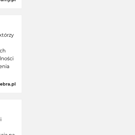
którzy
ych
dności
lenia
ebra.pl
i