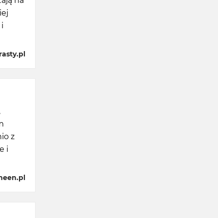
ają na
iej
i
asty.pl
,
m
io z
 i
meen.pl