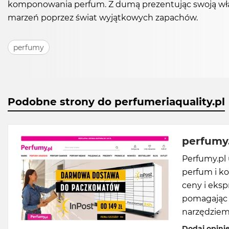
komponowania perfum. Z dumą prezentując swoją własn
marzeń poprzez świat wyjątkowych zapachów.
perfumy
Podobne strony do perfumeriaquality.pl
perfumy.
Perfumy.pl 
perfum i k
ceny i eksp
pomagając 
narzędziem 
Dodaj opini