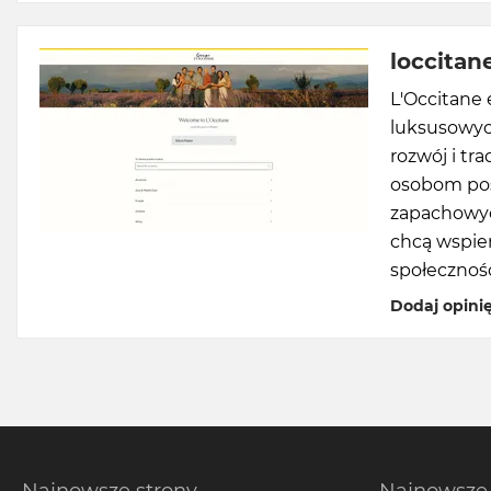
loccitan
L'Occitane 
luksusowyc
rozwój i tr
osobom pos
zapachowyc
chcą wspie
społecznośc
Dodaj opini