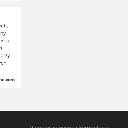
ych,
ony
gustu
 i
tórzy
ych
ane.com