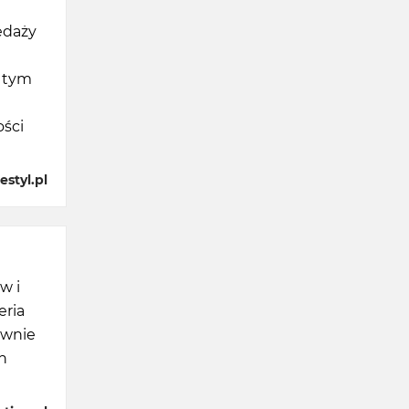
edaży
 tym
ości
styl.pl
w i
eria
ównie
h