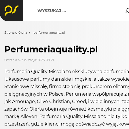
WYSZUKAJ ...
Strona główna
perfumeriaquality.pl
Perfumeriaquality.pl
Ostatnia aktualizacja: 2025-08-21
Perfumeria Quality Missala to ekskluzywna perfumeria
luksusowe perfumy damskie i męskie, a także wysokiej 
Stanisławę Missalę, firma stała się prekursorem elita
pielęgnacyjnych w Polsce. Perfumeria współpracuje z 
jak Amouage, Clive Christian, Creed, i wiele innych, z
zapachów. Oferta obejmuje również kosmetyki pielęgn
markę Alleven. Perfumeria Quality Missala to nie tyl
przestrzeń, gdzie klienci mogą doświadczyć wyjątkowej