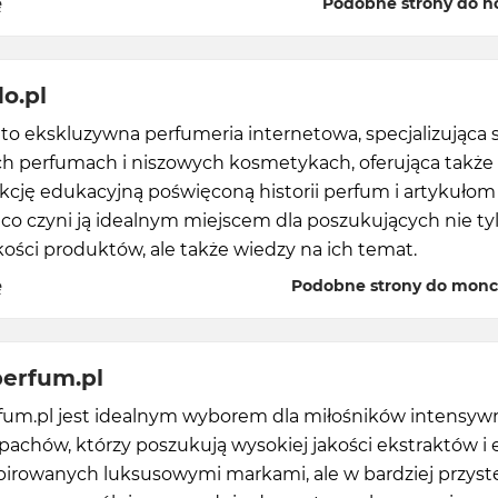
ę
Podobne strony do no
o.pl
o ekskluzywna perfumeria internetowa, specjalizująca 
h perfumach i niszowych kosmetykach, oferująca także
kcję edukacyjną poświęconą historii perfum i artykułom
co czyni ją idealnym miejscem dla poszukujących nie ty
kości produktów, ale także wiedzy na ich temat.
ę
Podobne strony do monc
perfum.pl
fum.pl jest idealnym wyborem dla miłośników intensyw
pachów, którzy poszukują wysokiej jakości ekstraktów i 
pirowanych luksusowymi markami, ale w bardziej przyst