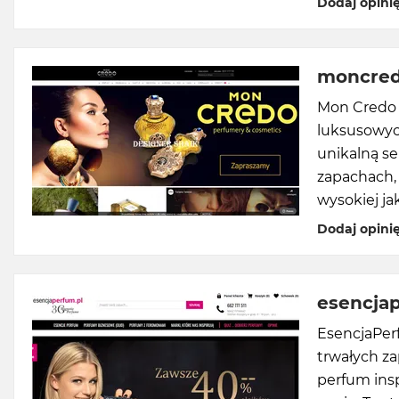
Dodaj opini
moncred
Mon Credo t
luksusowyc
unikalną se
zapachach, 
wysokiej ja
Dodaj opini
esencja
EsencjaPer
trwałych za
perfum ins