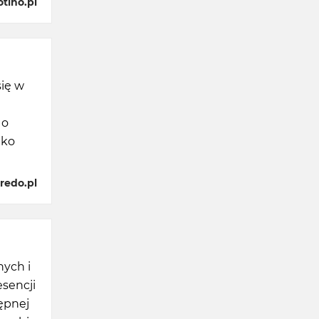
tino.pl
się w
 o
lko
redo.pl
nych i
esencji
ępnej