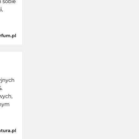
m sobie
i,
rfum.pl
yjnych
%.
wych,
znym
tura.pl