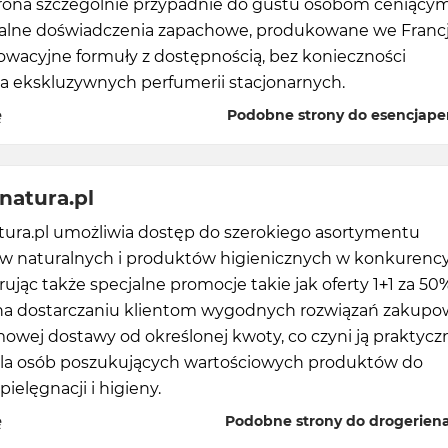
strona szczególnie przypadnie do gustu osobom ceniący
alne doświadczenia zapachowe, produkowane we Francj
owacyjne formuły z dostępnością, bez konieczności
a ekskluzywnych perfumerii stacjonarnych.
ę
Podobne strony do esencjape
natura.pl
tura.pl umożliwia dostęp do szerokiego asortymentu
 naturalnych i produktów higienicznych w konkurenc
rując także specjalne promocje takie jak oferty 1+1 za 50
 na dostarczaniu klientom wygodnych rozwiązań zakupo
owej dostawy od określonej kwoty, co czyni ją praktyc
a osób poszukujących wartościowych produktów do
ielęgnacji i higieny.
ę
Podobne strony do drogeriena