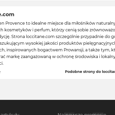
e.com
en Provence to idealne miejsce dla miłośników naturaln
h kosmetyków i perfum, którzy cenią sobie zrównoważ
adycję. Strona loccitane.com szczególnie przypadnie do 
zukującym wysokiej jakości produktów pielęgnacyjnych
h, inspirowanych bogactwem Prowansji, a także tym, k
rać markę zaangażowaną w ochronę środowiska i lokaln
i.
ę
Podobne strony do loccit