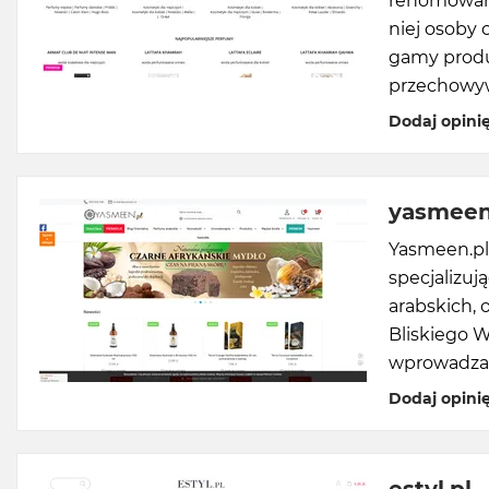
renomowany
niej osoby 
gamy produ
przechowyw
Dodaj opini
yasmeen
Yasmeen.pl 
specjalizu
arabskich,
Bliskiego 
wprowadza w
Dodaj opini