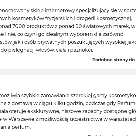
 renomowany sklep internetowy specjalizujący się w sprz
nych kosmetyków fryzjerskich i drogerii kosmetycznej,
ponad 7000 produktów z ponad 90 światowych marek, w
e linie, co czyni go idealnym wyborem dla zarówno
istów, jak i osób prywatnych poszukujących wysokiej jak
o pielęgnacji włosów, ciała i paznokci.
ę
Podobne strony do e
l
umożliwia szybkie zamawianie szerokiej gamy kosmetykó
ne z dostawą w ciągu kilku godzin, podczas gdy Perfum
ssala oferuje ekskluzywne, niszowe zapachy dostępne gł
ie w Warszawie z możliwością uczestnictwa w warsztatac
nia perfum.