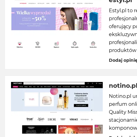
estyl.pl
Estyl.pl to
profesjonal
oferujący 
ekskluzywn
profesjonal
produktów d
Dodaj opini
notino.p
Notino.pl 
perfum onli
Quality Mi
stacjonarn
komponowa