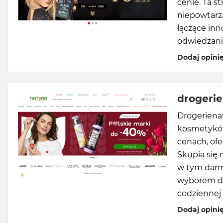
cenie. Ta 
niepowtarz
łączące inn
odwiedzani
Dodaj opini
drogerie
Drogeriena
kosmetyków
cenach, ofe
Skupia się
w tym darm
wyborem dl
codziennej p
Dodaj opini