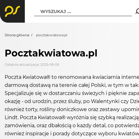
WYSZUKAJ ...
Strona główna
pocztakwiatowa.pl
Pocztakwiatowa.pl
Ostatnia aktualizacja: 2025-08-06
Poczta Kwiatowa® to renomowana kwiaciarnia internet
darmową dostawą na terenie całej Polski, w tym w tak
Specjalizuje się w dostarczaniu świeżych i pięknie za
okazję - od urodzin, przez śluby, po Walentynki czy Dzi
również torty, rośliny doniczkowe oraz zestawy upomi
Lindt. Poczta Kwiatowa® wyróżnia się szybką realizacj
zamówienia, oraz dbałością o każdy detal, co potwierd
również inspiracje i porady dotyczące wyboru kwiatów