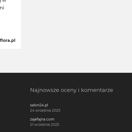
ą w
mi
lora.pl
Najnowsze oceny i komentarze
salon24.pl
24 września 2025
zajefajna.com
21 września 2025