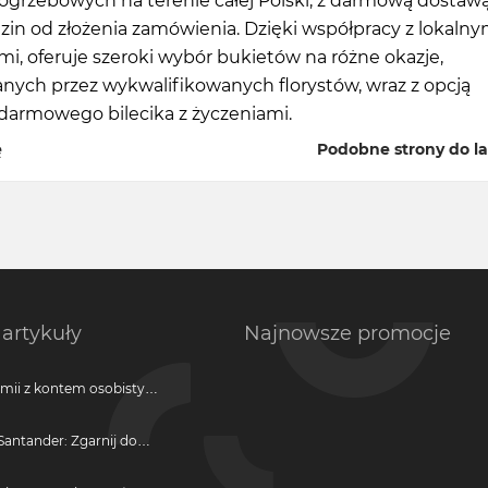
ogrzebowych na terenie całej Polski, z darmową dostaw
zin od złożenia zamówienia. Dzięki współpracy z lokalny
mi, oferuje szeroki wybór bukietów na różne okazje,
nych przez wykwalifikowanych florystów, wraz z opcją
 darmowego bilecika z życzeniami.
ę
Podobne strony do laf
artykuły
Najnowsze promocje
emii z kontem osobistym
antander: Zgarnij do
ji