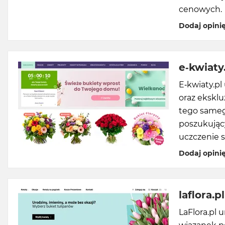
cenowych.
Dodaj opini
e-kwiaty
E-kwiaty.p
oraz eksklu
tego samego
poszukując
uczczenie s
Dodaj opini
laflora.pl
LaFlora.pl 