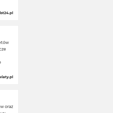
ist24.pl
ietów
cze
b
iaty.pl
ów oraz