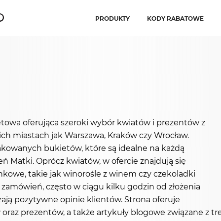
PRODUKTY
KODY RABATOWE
owa oferująca szeroki wybór kwiatów i prezentów z
ich miastach jak Warszawa, Kraków czy Wrocław.
pakowanych bukietów, które są idealne na każdą
eń Matki. Oprócz kwiatów, w ofercie znajdują się
nkowe, takie jak winorośle z winem czy czekoladki
ą zamówień, często w ciągu kilku godzin od złożenia
zają pozytywne opinie klientów. Strona oferuje
 oraz prezentów, a także artykuły blogowe związane z tr