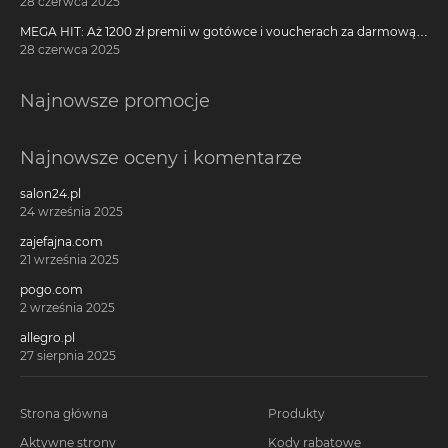
28 czerwca 2025
MEGA HIT: Aż 1200 zł premii w gotówce i voucherach za darmową
kartę kredytową Citi Simplicity
28 czerwca 2025
Najnowsze promocje
Najnowsze oceny i komentarze
salon24.pl
24 września 2025
zajefajna.com
21 września 2025
pogo.com
2 września 2025
allegro.pl
27 sierpnia 2025
Strona główna
Produkty
Aktywne strony
Kody rabatowe