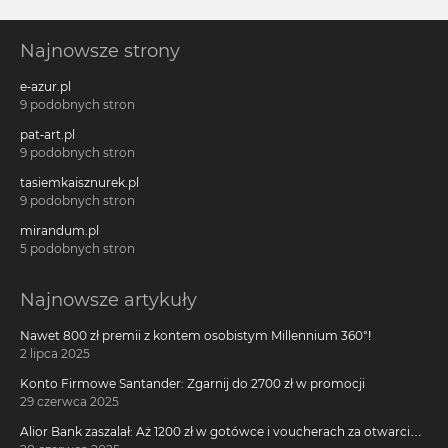
Najnowsze strony
e-azur.pl
9 podobnych stron
pat-art.pl
9 podobnych stron
tasiemkaisznurek.pl
9 podobnych stron
mirandum.pl
5 podobnych stron
Najnowsze artykuły
Nawet 800 zł premii z kontem osobistym Millennium 360°!
2 lipca 2025
Konto Firmowe Santander: Zgarnij do 2700 zł w promocji
29 czerwca 2025
Alior Bank zaszalał: Aż 1200 zł w gotówce i voucherach za otwarcie
darmowego konta!