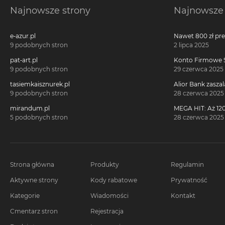
Najnowsze strony
Najnowsze 
e-azur.pl
Nawet 800 zł pr
Millennium 360°!
9 podobnych stron
2 lipca 2025
pat-art.pl
Konto Firmowe S
2700 zł w promoc
9 podobnych stron
29 czerwca 2025
tasiemkaisznurek.pl
Alior Bank zaszal
voucherach za 
9 podobnych stron
28 czerwca 2025
konta!
mirandum.pl
MEGA HIT: Aż 120
voucherach za 
5 podobnych stron
28 czerwca 2025
Citi Simplicity
Strona główna
Produkty
Regulamin
Aktywne strony
Kody rabatowe
Prywatność
Kategorie
Wiadomości
Kontakt
Cmentarz stron
Rejestracja