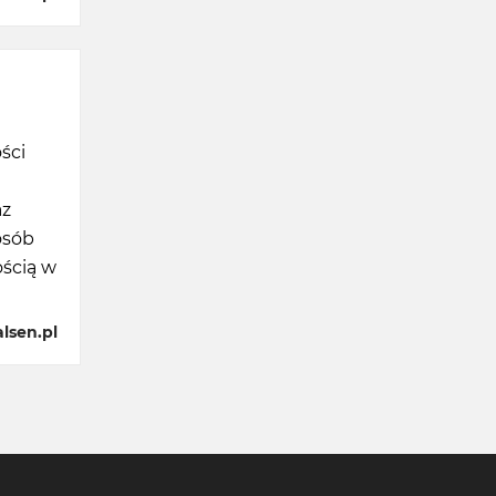
ści
az
osób
ścią w
lsen.pl