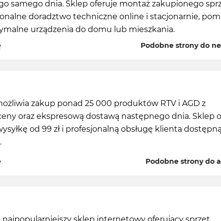
go samego dnia. Sklep oferuje montaż zakupionego spr
jonalne doradztwo techniczne online i stacjonarnie, po
ymalne urządzenia do domu lub mieszkania.
ę
Podobne strony do ne
możliwia zakup ponad 25 000 produktów RTV i AGD z
ceny oraz ekspresową dostawą następnego dnia. Sklep o
ysyłkę od 99 zł i profesjonalną obsługę klienta dostępną
.
ę
Podobne strony do a
o najpopularniejszy sklep internetowy oferujący sprzęt