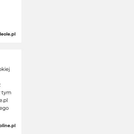
eole.pl
okiej
z
w tym
e.pl
wego
line.pl