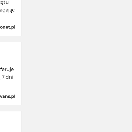
zętu
magając
onet.pl
feruje
 7 dni
vans.pl