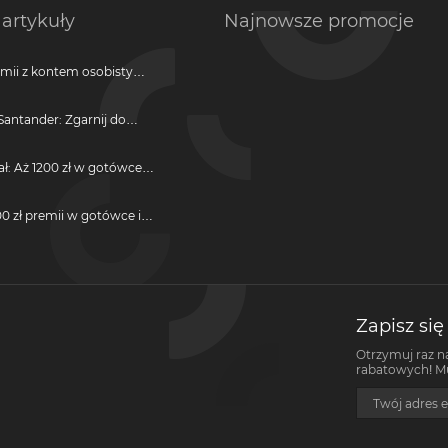
artykuły
Najnowsze promocje
emii z kontem osobistym
antander: Zgarnij do
ji
ał: Aż 1200 zł w gotówce i
otwarcie darmowego
0 zł premii w gotówce i
darmową kartę kredytową
Zapisz się
Otrzymuj raz n
rabatowych! Mus
Twój adres e