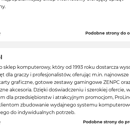
ny.
ę
Podobne strony do ol
l
to sklep komputerowy, który od 1993 roku dostarcza wys
ęt dla graczy i profesjonalistów, oferując m.in. najnowsze
 karty graficzne, gotowe zestawy gamingowe ZENPC ora
czne akcesoria. Dzięki doświadczeniu i szerokiej ofercie, 
m dla przedsiębiorstw i atrakcyjnym promocjom, ProLin
 klientom zbudowanie wydajnego systemu komputero
go do indywidualnych potrzeb.
ę
Podobne strony do pro