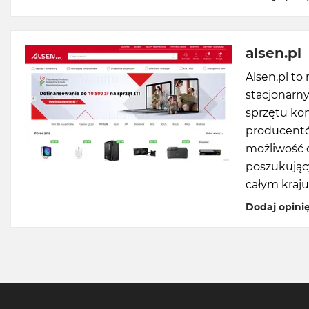
alsen.pl
Alsen.pl t
stacjonarny
sprzętu ko
producentó
możliwość 
poszukując
całym kraju
Dodaj opini