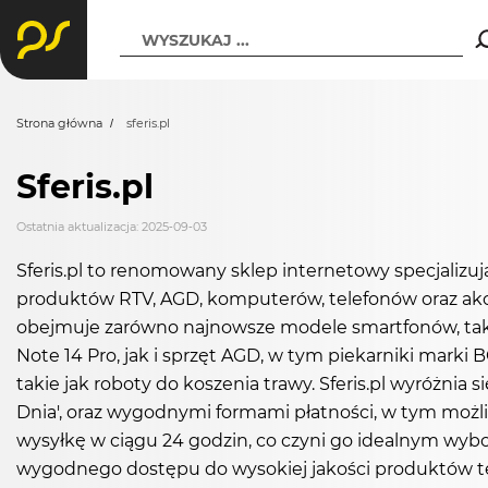
WYSZUKAJ ...
Strona główna
sferis.pl
Sferis.pl
Ostatnia aktualizacja: 2025-09-03
Sferis.pl to renomowany sklep internetowy specjalizu
produktów RTV, AGD, komputerów, telefonów oraz akce
obejmuje zarówno najnowsze modele smartfonów, tak
Note 14 Pro, jak i sprzęt AGD, w tym piekarniki marki
takie jak roboty do koszenia trawy. Sferis.pl wyróżnia 
Dnia', oraz wygodnymi formami płatności, w tym możl
wysyłkę w ciągu 24 godzin, co czyni go idealnym wyb
wygodnego dostępu do wysokiej jakości produktów tec