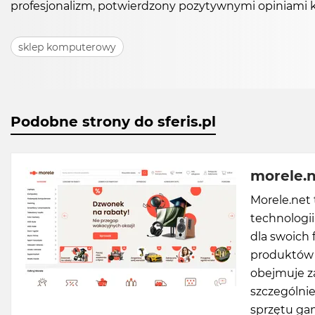
profesjonalizm, potwierdzony pozytywnymi opiniami 
sklep komputerowy
Podobne strony do sferis.pl
morele.
Morele.net
technologi
dla swoich 
produktów e
obejmuje z
szczególnie
sprzętu ga