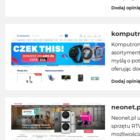
Dodaj opini
komputr
Komputronik
asortyment
myślą o po
oferując d
Dodaj opini
neonet.p
Neonet.pl 
sprzętu RTV
możliwości