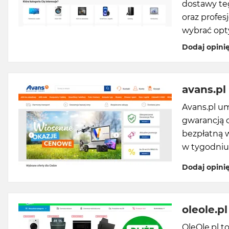
dostawy te
oraz profes
wybrać opt
Dodaj opini
avans.pl
Avans.pl u
gwarancją 
bezpłatną w
w tygodniu
Dodaj opini
oleole.pl
OleOle.pl t