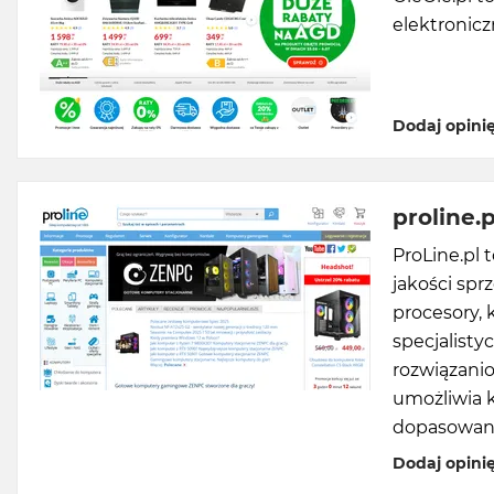
elektronicz
Dodaj opini
proline.p
ProLine.pl 
jakości sprz
procesory,
specjalisty
rozwiązanio
umożliwia
dopasowane
Dodaj opini