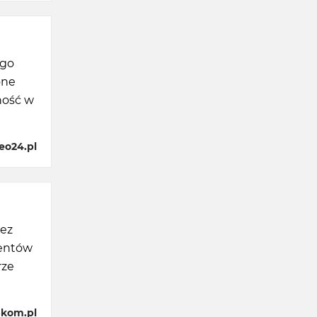
ego
one
ność w
eo24.pl
zez
ientów
rze
-kom.pl