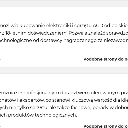
ożliwia kupowanie elektroniki i sprzętu AGD od polski
 z 18-letnim doświadczeniem. Pozwala znaleźć sprawdz
echnologiczne od dostawcy nagradzanego za niezawod
ę
Podobne strony do n
yróżnia się profesjonalnym doradztwem oferowanym pr
onatów i ekspertów, co stanowi kluczową wartość dla kl
ch nie tylko sprzętu, ale także fachowej porady w dobo
ch produktów technologicznych.
ę
Podobne strony do x