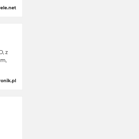
ele.net
, z
rm,
onik.pl