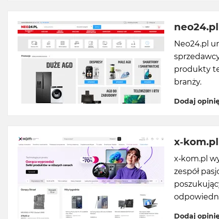
neo24.pl
Neo24.pl um
sprzedawcy
produkty t
branży.
Dodaj opini
x-kom.pl
x-kom.pl w
zespół pasj
poszukujący
odpowiedni
Dodaj opini