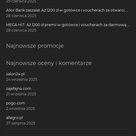
29 czerwca 2025
Alior Bank zaszalał: Aż 1200 zł w gotówce i voucherach za otwarcie
darmowego konta!
28 czerwca 2025
MEGA HIT: Aż 1200 zł premii w gotówce i voucherach za darmową
kartę kredytową Citi Simplicity
28 czerwca 2025
Najnowsze promocje
Najnowsze oceny i komentarze
salon24.pl
24 września 2025
zajefajna.com
21 września 2025
pogo.com
2 września 2025
allegro.pl
27 sierpnia 2025