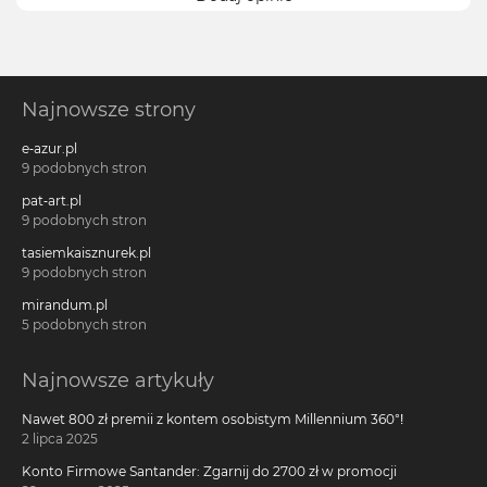
Najnowsze strony
e-azur.pl
9 podobnych stron
pat-art.pl
9 podobnych stron
tasiemkaisznurek.pl
9 podobnych stron
mirandum.pl
5 podobnych stron
Najnowsze artykuły
Nawet 800 zł premii z kontem osobistym Millennium 360°!
2 lipca 2025
Konto Firmowe Santander: Zgarnij do 2700 zł w promocji