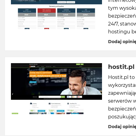
internetowy
tym wysoką
bezpieczeń
24/7, stan
hostingu b
Dodaj opini
hostit.pl
Hostit.pl t
wykorzysta
zapewniają
serwerów w
bezpieczeńs
poszukując
Dodaj opini