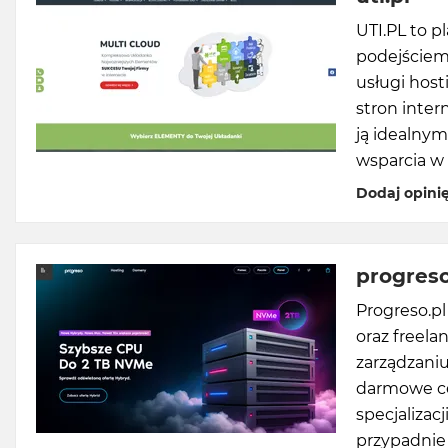
UTI.PL to p
podejściem 
usługi host
stron inter
ją idealny
wsparcia w 
Dodaj opini
progreso
Progreso.pl
oraz freel
zarządzaniu
darmowe cer
specjalizac
przypadnie 