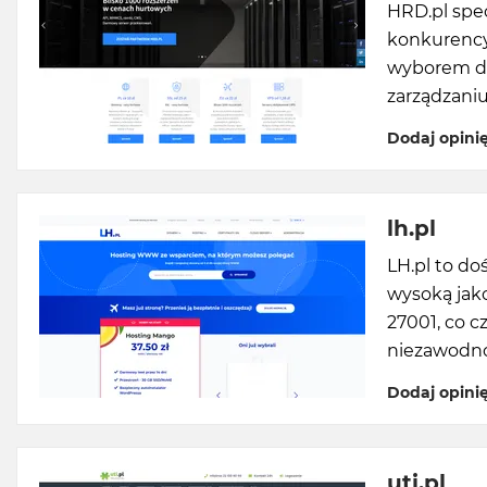
HRD.pl spec
konkurencyj
wyborem dla
zarządzani
Dodaj opini
lh.pl
LH.pl to d
wysoką jako
27001, co c
niezawodnoś
Dodaj opini
uti.pl