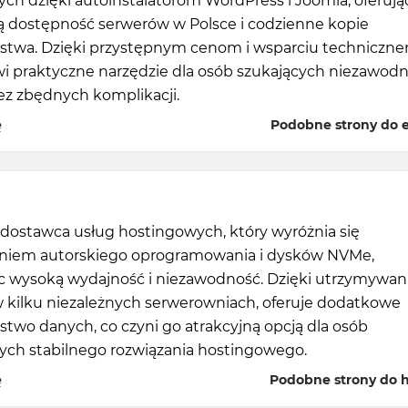
ch dzięki autoinstalatorom WordPress i Joomla, oferują
 dostępność serwerów w Polsce i codzienne kopie
stwa. Dzięki przystępnym cenom i wsparciu techniczn
owi praktyczne narzędzie dla osób szukających niezawod
ez zbędnych komplikacji.
ę
Podobne strony do e
o dostawca usług hostingowych, który wyróżnia się
niem autorskiego oprogramowania i dysków NVMe,
c wysoką wydajność i niezawodność. Dzięki utrzymywan
 kilku niezależnych serwerowniach, oferuje dodatkowe
two danych, co czyni go atrakcyjną opcją dla osób
ych stabilnego rozwiązania hostingowego.
ę
Podobne strony do ho