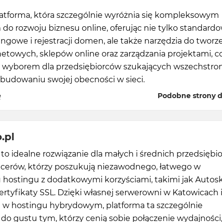
latforma, która szczególnie wyróżnia się kompleksowym
do rozwoju biznesu online, oferując nie tylko standard
ingowe i rejestracji domen, ale także narzędzia do tworz
netowych, sklepów online oraz zarządzania projektami, c
m wyborem dla przedsiębiorców szukających wszechstr
budowaniu swojej obecności w sieci.
ę
Podobne strony do
.pl
 to idealne rozwiązanie dla małych i średnich przedsiębi
ancerów, którzy poszukują niezawodnego, łatwego w
 hostingu z dodatkowymi korzyściami, takimi jak Autoska
tyfikaty SSL. Dzięki własnej serwerowni w Katowicach 
ji w hostingu hybrydowym, platforma ta szczególnie
do gustu tym, którzy cenią sobie połączenie wydajności