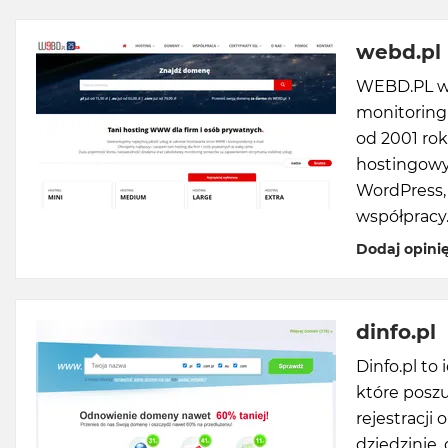
webd.pl
WEBD.PL wy
monitoring
od 2001 rok
hostingowy
WordPress, 
współpracy
Dodaj opini
dinfo.pl
Dinfo.pl to
które posz
rejestracji
dziedzinie,