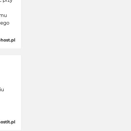
c przy
emu
nego
host.pl
iu
stit.pl