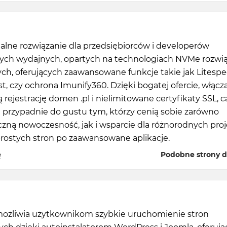
dealne rozwiązanie dla przedsiębiorców i developerów
ych wydajnych, opartych na technologiach NVMe rozwi
ch, oferujących zaawansowane funkcje takie jak Litespe
, czy ochrona Imunify360. Dzięki bogatej ofercie, włącz
rejestrację domen .pl i nielimitowane certyfikaty SSL, ca
 przypadnie do gustu tym, którzy cenią sobie zarówno
czną nowoczesność, jak i wsparcie dla różnorodnych pro
prostych stron po zaawansowane aplikacje.
ę
Podobne strony do
możliwia użytkownikom szybkie uruchomienie stron