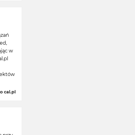
ązań
ed,
ając w
l.pl
jektów
 cal.pl