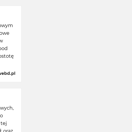
obowym
gowe
ów
pod
ostotę
webd.pl
owych,
do
tej
, oraz