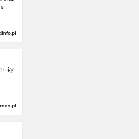
ie
info.pl
erując
m
omen.pl