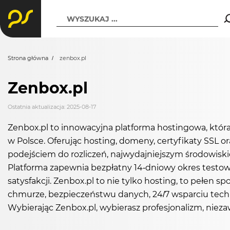
WYSZUKAJ ...
Strona główna
zenbox.pl
Zenbox.pl
Ostatnia aktualizacja: 2025-08-17
Zenbox.pl to innowacyjna platforma hostingowa, któr
w Polsce. Oferując hosting, domeny, certyfikaty SSL 
podejściem do rozliczeń, najwydajniejszym środowisk
Platforma zapewnia bezpłatny 14-dniowy okres testowy,
satysfakcji. Zenbox.pl to nie tylko hosting, to pełen sp
chmurze, bezpieczeństwu danych, 24/7 wsparciu tech
Wybierając Zenbox.pl, wybierasz profesjonalizm, niez