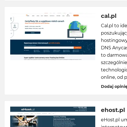
cal.pl
Cal.pl to i
poszukując
hostingowy
DNS Anycast
to darmową 
szczególnie
technologi
online, od 
Dodaj opini
ehost.pl
eHost.pl u