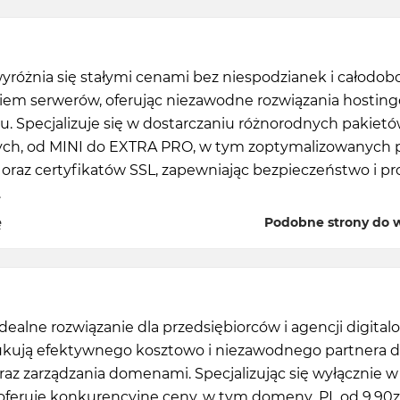
różnia się stałymi cenami bez niespodzianek i całod
iem serwerów, oferując niezawodne rozwiązania hostin
u. Specjalizuje się w dostarczaniu różnorodnych pakiet
ch, od MINI do EXTRA PRO, w tym zoptymalizowanych 
oraz certyfikatów SSL, zapewniając bezpieczeństwo i pr
.
ę
Podobne strony do 
 idealne rozwiązanie dla przedsiębiorców i agencji digital
ukują efektywnego kosztowo i niezawodnego partnera 
 oraz zarządzania domenami. Specjalizując się wyłącznie w 
 oferuje konkurencyjne ceny, w tym domeny .PL od 9.90zł