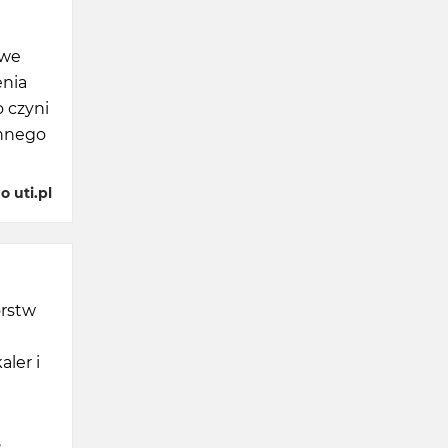
owe
enia
o czyni
onnego
 uti.pl
orstw
ler i
i
,