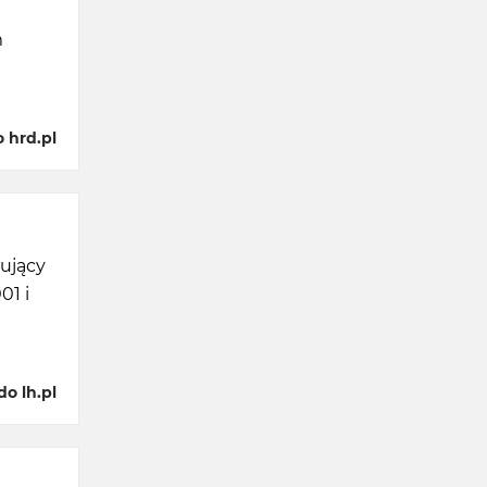
m
 hrd.pl
ujący
01 i
o lh.pl