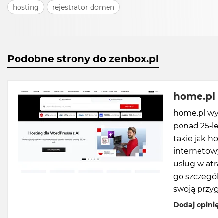
hosting
rejestrator domen
Podobne strony do zenbox.pl
home.pl
home.pl wy
ponad 25-l
takie jak h
internetowy
usług w atr
go szczegól
swoją przy
Dodaj opini