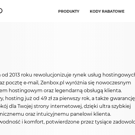
PRODUKTY
KODY RABATOWE
a od 2013 roku rewolucjonizuje rynek usług hostingowyc
oraz pocztę e-mail, Zenbox.pl wyróżnia się nowoczesnym
iem hostingowym oraz legendarną obsługą klienta.
 hosting już od 49 zł za pierwszy rok, a także gwarancję
okój dla Twojej strony internetowej, dzięki ultra szybkiej
nicznemu oraz intuicyjnemu panelowi klienta.
awodność i komfort, potwierdzone przez tysiące zadowol