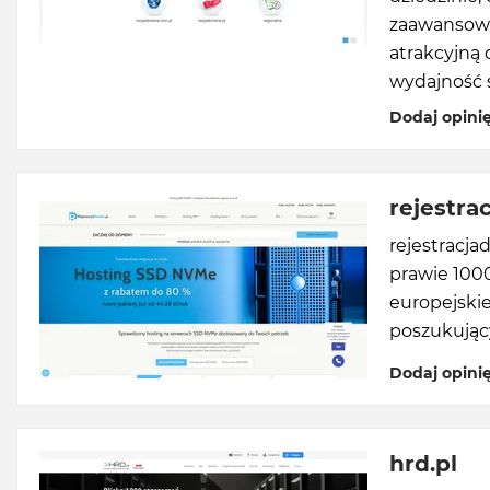
zaawansowan
atrakcyjną 
wydajność 
Dodaj opini
rejestra
rejestracja
prawie 1000
europejskie
poszukując
Dodaj opini
hrd.pl