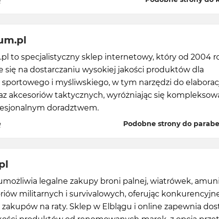
um.pl
pl to specjalistyczny sklep internetowy, który od 2004 
 się na dostarczaniu wysokiej jakości produktów dla
 sportowego i myśliwskiego, w tym narzędzi do elaboracj
raz akcesoriów taktycznych, wyróżniając się kompleksow
rofesjonalnym doradztwem.
ę
Podobne strony do parabe
pl
umożliwia legalne zakupy broni palnej, wiatrówek, amuni
riów militarnych i survivalowych, oferując konkurencyjn
 zakupów na raty. Sklep w Elblągu i online zapewnia do