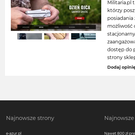
Militaria.pl
którzy pos
posiadania 
możliwość 
stacjonarny
zaangażowa
dostęp do 
strony skle
Dodaj opini
Najnowsze strony
Najnowsze 
e-azur.pl
Nawet 800 zł pr