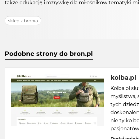
także edukację i rozrywkę dla miłośników tematyki mili
sklep z bronią
Podobne strony do bron.pl
kolba.pl
Kolba.pl sł
myślistwa, 
tych dzied
doskonalen
nie tylko b
pasjonatów,
Dodaj opini