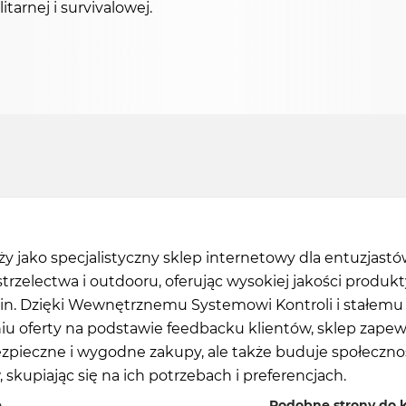
tarnej i survivalowej.
uży jako specjalistyczny sklep internetowy dla entuzjast
strzelectwa i outdooru, oferując wysokiej jakości produkt
zin. Dzięki Wewnętrznemu Systemowi Kontroli i stałemu
iu oferty na podstawie feedbacku klientów, sklep zapew
ezpieczne i wygodne zakupy, ale także buduje społeczno
 skupiając się na ich potrzebach i preferencjach.
ę
Podobne strony do k