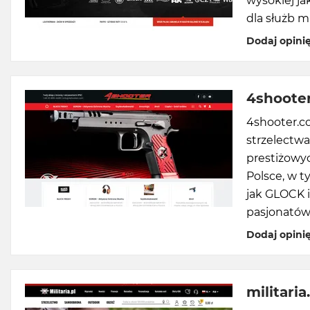
wysokiej j
dla służb m
Dodaj opini
4shoote
4shooter.co
strzelectwa
prestiżowyc
Polsce, w t
jak GLOCK i
pasjonatów 
Dodaj opini
militaria