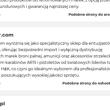
akości produktów od renomowanych marek, z opcją prze
undurowych i gwarancją najniższej ceny.
ę
Podobne strony do aro
r.com
m wyróżnia się jako specjalistyczny sklep dla entuzjast
, oferując bezpośredni import i wyłączną dystrybucję
h marek broni palnej, amunicji oraz akcesoriów strzelec
ym karabinów AR15 i pistoletów od światowych liderów t
 H&K, co czyni go idealnym wyborem dla profesjonalistó
poszukujących wysokiej jakości sprzętu.
ę
Podobne strony do 4shoo
.pl