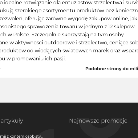
 to idealne rozwiązanie dla entuzjastów strzelectwa i survi
zukują szerokiego asortymentu produktów bez konieczn
zezwoleń, oferując zarówno wygodę zakupów online, jak 
osobistego sprawdzenia towaru w jednym z 12 sklepów
ch w Polsce. Szczególnie skorzystają na tym osoby
ne w aktywności outdoorowe i strzelectwo, ceniące sob
produktów od wiodących światowych marek oraz wsparc
pu w promowaniu ich pasji.
ę
Podobne strony do milit
artykuły
Najnowsze promocje
emii z kontem osobistym