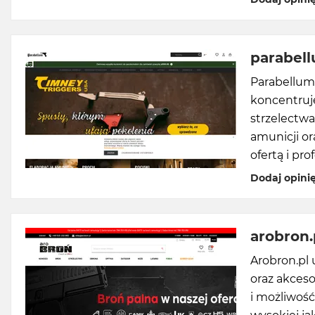
parabell
Parabellum.
koncentruje
strzelectwa
amunicji o
ofertą i p
Dodaj opini
arobron.
Arobron.pl 
oraz akceso
i możliwość