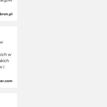
targów
bron.pl
ów
kich w
akich
w i
ter.com