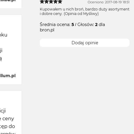
Oceniono: 2017-08-19 18:51
Kupowałem u nich broń, bardzo duży asortyment
i dobre ceny. (Opinia od Myśliwy)
Średnia ocena:
5
/ Głosów:
2
dla
bron.pl
roku
Dodaj opinie
i
ą
llum.pl
cji
e ceny
stęp do