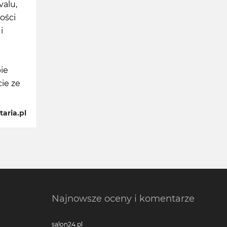
valu,
ości
i
ie
ie ze
aria.pl
Najnowsze oceny i komentarze
salon24.pl