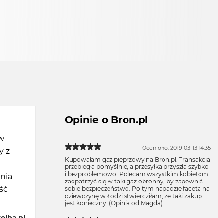
Opinie o Bron.pl
ów
Oceniono: 2019-03-13 14:35
y z
Kupowałam gaz pieprzowy na Bron.pl. Transakcja
przebiegła pomyślnie, a przesyłka przyszła szybko
i bezproblemowo. Polecam wszystkim kobietom
nia
zaopatrzyć się w taki gaz obronny, by zapewnić
ść
sobie bezpieczeństwo. Po tym napadzie faceta na
dziewczynę w Łodzi stwierdziłam, że taki zakup
jest konieczny. (Opinia od Magda)
olba.pl