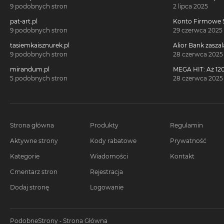
Millennium 360°!
9 podobnych stron
2 lipca 2025
pat-art.pl
Konto Firmowe S
2700 zł w promoc
9 podobnych stron
29 czerwca 2025
tasiemkaisznurek.pl
Alior Bank zaszal
voucherach za 
9 podobnych stron
28 czerwca 2025
konta!
mirandum.pl
MEGA HIT: Aż 120
voucherach za 
5 podobnych stron
28 czerwca 2025
Citi Simplicity
Strona główna
Produkty
Regulamin
Aktywne strony
Kody rabatowe
Prywatność
Kategorie
Wiadomości
Kontakt
Cmentarz stron
Rejestracja
Dodaj stronę
Logowanie
PodobneStrony - Strona Główna