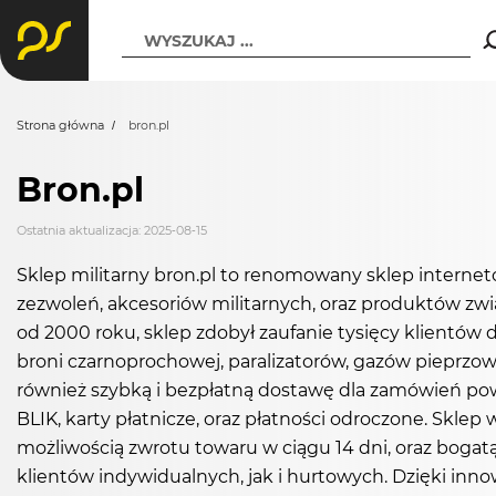
WYSZUKAJ ...
Strona główna
bron.pl
Bron.pl
Ostatnia aktualizacja: 2025-08-15
Sklep militarny bron.pl to renomowany sklep interneto
zezwoleń, akcesoriów militarnych, oraz produktów zwią
od 2000 roku, sklep zdobył zaufanie tysięcy klientów 
broni czarnoprochowej, paralizatorów, gazów pieprzow
również szybką i bezpłatną dostawę dla zamówień pow
BLIK, karty płatnicze, oraz płatności odroczone. Sklep 
możliwością zwrotu towaru w ciągu 14 dni, oraz boga
klientów indywidualnych, jak i hurtowych. Dzięki inn