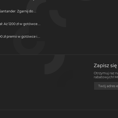
antander: Zgarnij do
ji
ał: Aż 1200 zł w gotówce i
otwarcie darmowego
0 zł premii w gotówce i
darmową kartę kredytową
Zapisz się
Otrzymuj raz n
rabatowych! Mus
Twój adres e