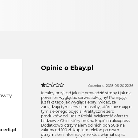
Opinie o Ebay.pl
Oceniono: 2018-06-20 22:36
Idealny przykład jak nie prowadzić strony i jak nie
dawcy
powinien wyglądać serwis aukcyjny! Pomijając
już fakt tego jak wygląda ebay. Widać, że
zarządzają tym serwisem osoby, które nie mają o
tym zielonego pojęcia. Praktycznie zero
produktów od ludzi z Polski. Większość ofert to
badziew z Chin, który można kupić na aliexpress.
Dodatkowo otrzymałem od nich bon 50 zł na
 erli.pl
zakupy od 100 zł. Kupiłem telefon po czym
otrzymałem informację, że ktoś włamał się na