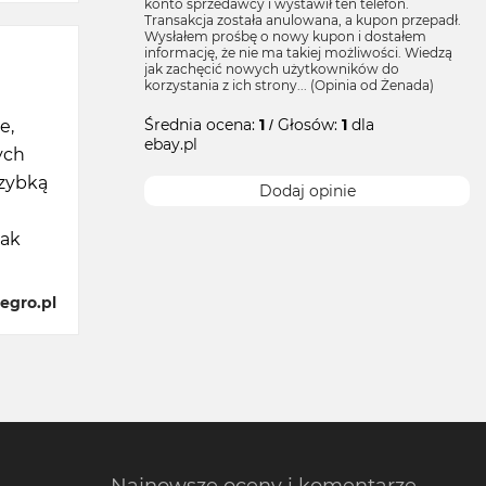
konto sprzedawcy i wystawił ten telefon.
Transakcja została anulowana, a kupon przepadł.
Wysłałem prośbę o nowy kupon i dostałem
informację, że nie ma takiej możliwości. Wiedzą
jak zachęcić nowych użytkowników do
korzystania z ich strony... (Opinia od Żenada)
Średnia ocena:
1
/ Głosów:
1
dla
e,
ebay.pl
ych
szybką
Dodaj opinie
jak
egro.pl