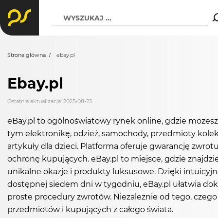
WYSZUKAJ ...
Strona główna
ebay.pl
Ebay.pl
Ostatnia aktualizacja: 2025-08-23
eBay.pl to ogólnoświatowy rynek online, gdzie może
tym elektronikę, odzież, samochody, przedmioty kolekc
artykuły dla dzieci. Platforma oferuje gwarancję zwrot
ochronę kupujących. eBay.pl to miejsce, gdzie znajdzi
unikalne okazje i produkty luksusowe. Dzięki intuicyjn
dostępnej siedem dni w tygodniu, eBay.pl ułatwia do
proste procedury zwrotów. Niezależnie od tego, czego s
przedmiotów i kupujących z całego świata.