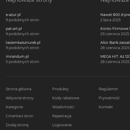
Najnowsze strony
Najnowsze 
e-azur.pl
Nawet 800 zł pr
Millennium 360°!
9 podobnych stron
2 lipca 2025
pat-art.pl
Konto Firmowe S
2700 zł w promoc
9 podobnych stron
29 czerwca 2025
tasiemkaisznurek.pl
Alior Bank zaszal
voucherach za 
9 podobnych stron
28 czerwca 2025
konta!
mirandum.pl
MEGA HIT: Aż 120
voucherach za 
5 podobnych stron
28 czerwca 2025
Citi Simplicity
Strona główna
Produkty
Regulamin
Aktywne strony
Kody rabatowe
Prywatność
Kategorie
Wiadomości
Kontakt
Cmentarz stron
Rejestracja
Dodaj stronę
Logowanie