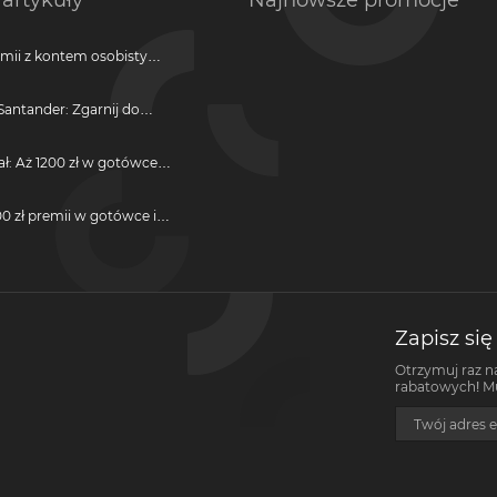
artykuły
Najnowsze promocje
emii z kontem osobistym
antander: Zgarnij do
ji
ał: Aż 1200 zł w gotówce i
otwarcie darmowego
0 zł premii w gotówce i
darmową kartę kredytową
Zapisz się
Otrzymuj raz n
rabatowych! Mus
Twój adres e