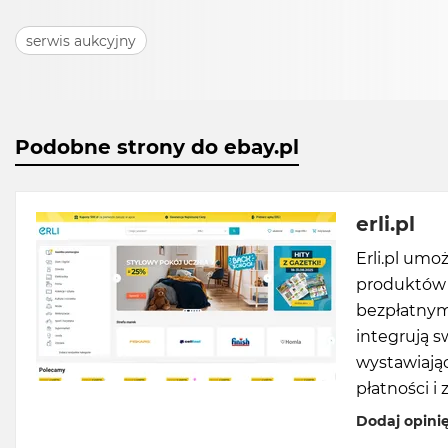
serwis aukcyjny
Podobne strony do ebay.pl
erli.pl
Erli.pl um
produktów w
bezpłatnymi
integrują 
wystawiając
płatności i 
Dodaj opini