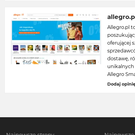
allegro.p
Allegro.pl 
poszukując
oferującej
sprzedawców
dostawę, r
unikalnych 
Allegro Smar
Dodaj opini