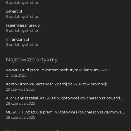
9 podobnych stron
pat-art.pl
9 podobnych stron
tasiemkaisznurek.pl
9 podobnych stron
mirandum.pl
5 podobnych stron
Najnowsze artykuły
Nawet 800 zł premii z kontem osobistym Millennium 360°!
2 lipca 2025
Konto Firmowe Santander: Zgarnij do 2700 zł w promocji
29 czerwca 2025
Alior Bank zaszalał: Aż 1200 zł w gotówce i voucherach za otwarcie
darmowego konta!
28 czerwca 2025
MEGA HIT: Aż 1200 zł premii w gotówce i voucherach za darmową
kartę kredytową Citi Simplicity
28 czerwca 2025