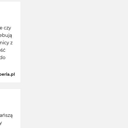
e czy
zebują
nicy z
ość
 do
eria.pl
tańszą
y