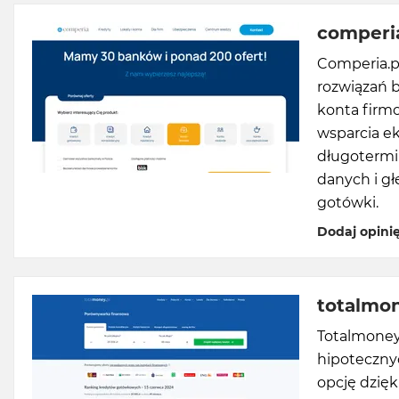
comperia
Comperia.p
rozwiązań b
konta firmo
wsparcia ek
długotermi
danych i gł
gotówki.
Dodaj opini
totalmon
Totalmoney
hipotecznyc
opcję dzięk