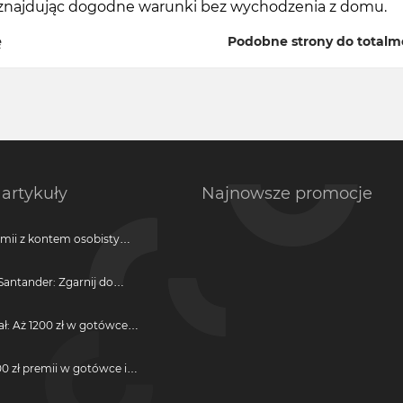
, znajdując dogodne warunki bez wychodzenia z domu.
ę
Podobne strony do totalm
artykuły
Najnowsze promocje
emii z kontem osobistym
antander: Zgarnij do
ji
ał: Aż 1200 zł w gotówce i
otwarcie darmowego
0 zł premii w gotówce i
darmową kartę kredytową