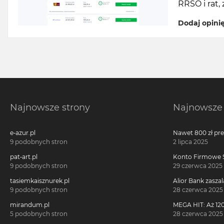
RRSO i rat
Dodaj opini
Najnowsze strony
Najnowsze 
e-azur.pl
Nawet 800 zł pr
Millennium 360°!
9 podobnych stron
2 lipca 2025
pat-art.pl
Konto Firmowe S
2700 zł w promoc
9 podobnych stron
29 czerwca 2025
tasiemkaisznurek.pl
Alior Bank zaszal
voucherach za 
9 podobnych stron
28 czerwca 2025
konta!
mirandum.pl
MEGA HIT: Aż 120
voucherach za 
5 podobnych stron
28 czerwca 2025
Citi Simplicity