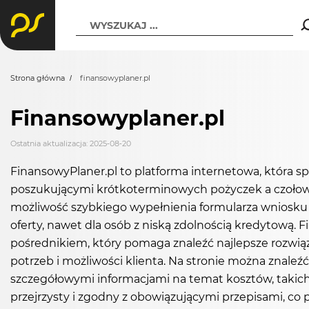
WYSZUKAJ ...
Strona główna
finansowyplaner.pl
Finansowyplaner.pl
Ostatnia aktualizacja: 2025-08-20
FinansowyPlaner.pl to platforma internetowa, która s
poszukującymi krótkoterminowych pożyczek a czołowy
możliwość szybkiego wypełnienia formularza wniosku 
oferty, nawet dla osób z niską zdolnością kredytową. F
pośrednikiem, który pomaga znaleźć najlepsze rozwi
potrzeb i możliwości klienta. Na stronie można znaleź
szczegółowymi informacjami na temat kosztów, takich 
przejrzysty i zgodny z obowiązującymi przepisami, co