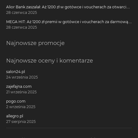
Alior Bank zaszalał: Aż 1200 zł w gotówce i voucherach za otwarcie
darmowego konta!
28 czerwca 2025
MEGA HIT: Aż 1200 zł premii w gotówce i voucherach za darmową
kartę kredytową Citi Simplicity
28 czerwca 2025
Najnowsze promocje
Najnowsze oceny i komentarze
salon24.pl
24 września 2025
zajefajna.com
21 września 2025
pogo.com
2 września 2025
allegro.pl
27 sierpnia 2025