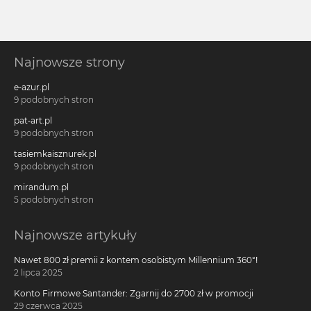
Najnowsze strony
e-azur.pl
9 podobnych stron
pat-art.pl
9 podobnych stron
tasiemkaisznurek.pl
9 podobnych stron
mirandum.pl
5 podobnych stron
Najnowsze artykuły
Nawet 800 zł premii z kontem osobistym Millennium 360°!
2 lipca 2025
Konto Firmowe Santander: Zgarnij do 2700 zł w promocji
29 czerwca 2025