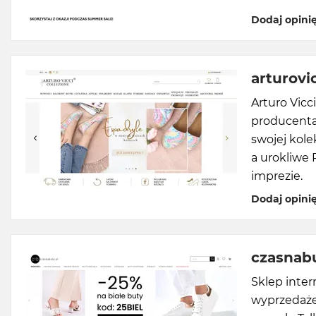
Dodaj opini
arturovic
Arturo Vicc
producenta.
swojej kole
a urokliwe 
imprezie.
Dodaj opini
czasnabu
Sklep inte
wyprzedaże