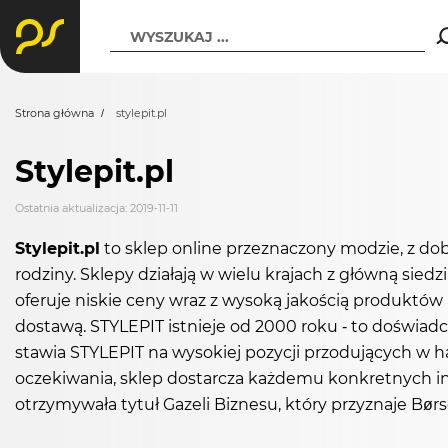
WYSZUKAJ ...
Strona główna
stylepit.pl
Stylepit.pl
Ostatnia aktualizacja: 2019-11-11
Stylepit.pl
to sklep online przeznaczony modzie, z dob
rodziny. Sklepy działają w wielu krajach z główną sie
oferuje niskie ceny wraz z wysoką jakością produktów
dostawą. STYLEPIT istnieje od 2000 roku - to doświadcze
stawia STYLEPIT na wysokiej pozycji przodujących w h
oczekiwania, sklep dostarcza każdemu konkretnych in
otrzymywała tytuł Gazeli Biznesu, który przyznaje Bø