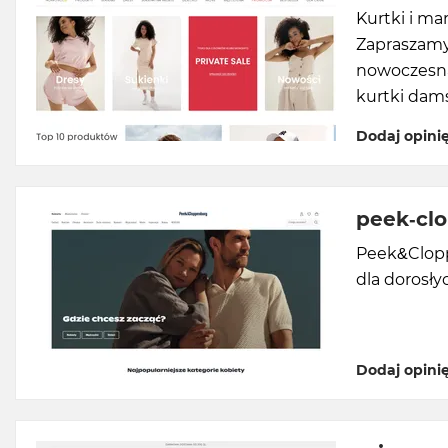
Kurtki i ma
Zapraszamy
nowoczesną 
kurtki dams
Dodaj opini
peek-cl
Peek&Clopp
dla dorosłyc
Dodaj opini