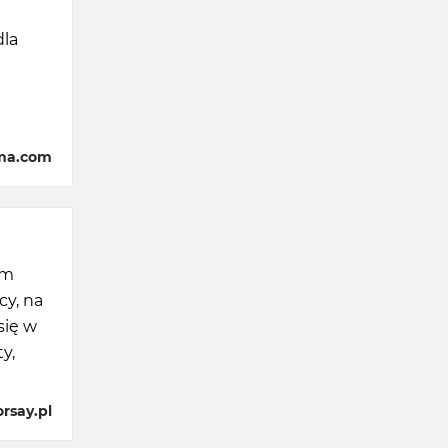
dla
ima.com
em
cy, na
się w
y,
rsay.pl