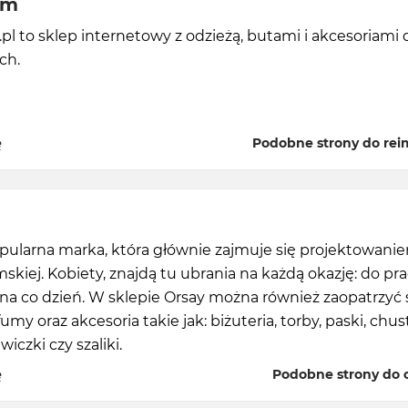
om
l to sklep internetowy z odzieżą, butami i akcesoriami 
ch.
ę
Podobne strony do re
opularna marka, która głównie zajmuje się projektowani
skiej. Kobiety, znajdą tu ubrania na każdą okazję: do pra
na co dzień. W sklepie Orsay można również zaopatrzyć 
my oraz akcesoria takie jak: biżuteria, torby, paski, chust
wiczki czy szaliki.
ę
Podobne strony do o