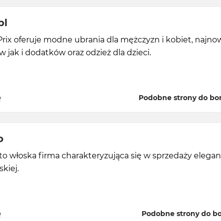
pl
rix oferuje modne ubrania dla mężczyzn i kobiet, najno
 jak i dodatków oraz odzież dla dzieci.
ę
Podobne strony do bon
o
 to włoska firma charakteryzująca się w sprzedaży elegan
kiej.
ę
Podobne strony do bo