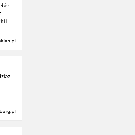
ebie.
z
i i
klep.pl
dzież
burg.pl