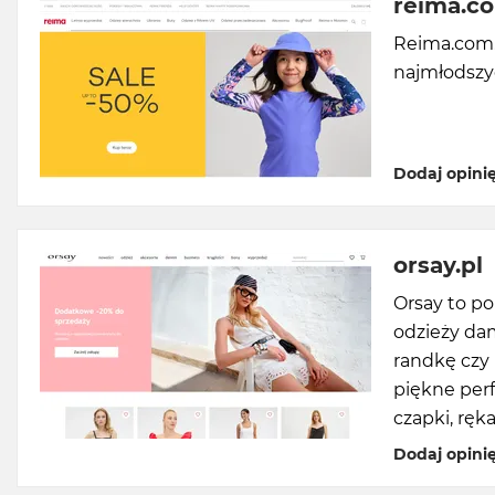
reima.c
Reima.com.p
najmłodszy
Dodaj opini
orsay.pl
Orsay to p
odzieży dam
randkę czy 
piękne perfu
czapki, ręka
Dodaj opini