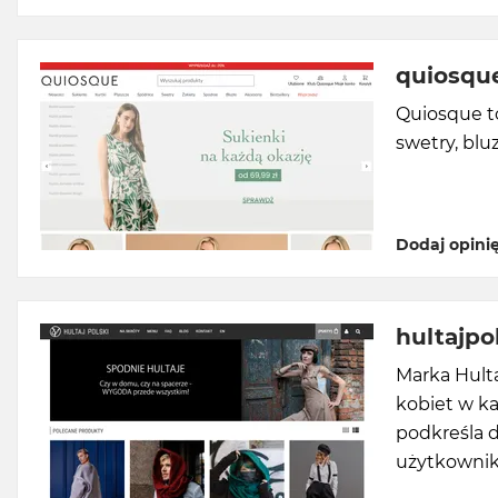
quiosque
Quiosque to
swetry, bl
Dodaj opini
hultajpol
Marka Hulta
kobiet w k
podkreśla d
użytkownika