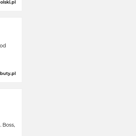
lski.pl
 od
buty.pl
 Boss,