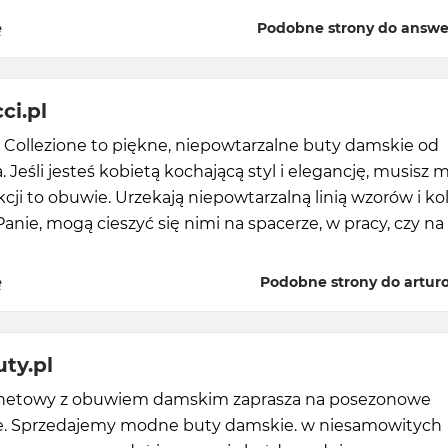
ę
Podobne strony do answ
ci.pl
i Collezione to piękne, niepowtarzalne buty damskie od
 Jeśli jesteś kobietą kochającą styl i elegancję, musisz 
kcji to obuwie. Urzekają niepowtarzalną linią wzorów i ko
Panie, mogą cieszyć się nimi na spacerze, w pracy, czy na
ę
Podobne strony do arturov
ty.pl
rnetowy z obuwiem damskim zaprasza na posezonowe
. Sprzedajemy modne buty damskie. w niesamowitych