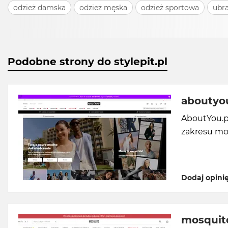
odzież damska
odzież męska
odzież sportowa
ubra
Podobne strony do stylepit.pl
aboutyou
AboutYou.p
zakresu mod
Dodaj opini
mosquito