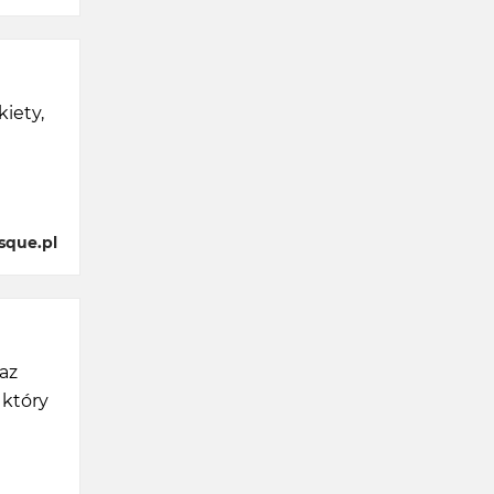
iety,
sque.pl
raz
 który