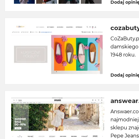
Dodaj opini
cozabuty
CoZaButy.pl
damskiego o
1948 roku.
Dodaj opini
answear
Answaer.com
najmodniejs
sklepu znaj
Pepe Jeans,