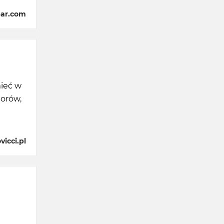
ear.com
mieć w
lorów,
icci.pl