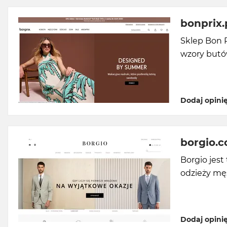
bonprix.
Sklep Bon P
wzory butów
Dodaj opini
borgio.c
Borgio jest
odzieży męs
Dodaj opini